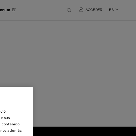
 Forum
ACCEDER
ES
ación
de sus
el contenido
donos además