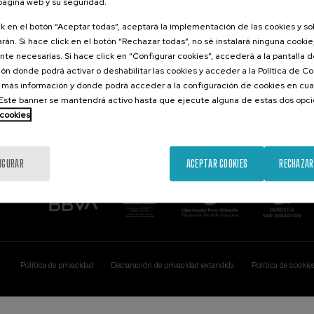
 página web y su seguridad.
Contacto
De interés...
ck en el botón “Aceptar todas”, aceptará la implementación de las cookies y s
rán. Si hace click en el botón “Rechazar todas”, no sé instalará ninguna cookie,
Palacio Miramar
Actividades ante
te necesarias. Si hace click en “Configurar cookies”, accederá a la pantalla 
Paseo de Miraconcha, 48
ón donde podrá activar o deshabilitar las cookies y acceder a la Política de 
20007 Donostia / San Sebastián
Gipuzkoa, Spain
 más información y donde podrá acceder a la configuración de cookies en cua
ste banner se mantendrá activo hasta que ejecute alguna de estas dos opc
Contacta con nosotros
 cookies
IGURAR
ACEPTAR COOKIES
RECHAZAR
Política de privacidad
Declaración de privacidad extendida
Política de cookie