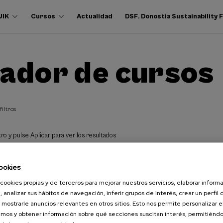
UIK
Cursos
Actualidad
DSF. Donostia Sustainability
ador de cursos
filtros
ro y pulse Aplicar para ver los resultados
ookies
cookies propias y de terceros para mejorar nuestros servicios, elaborar inform
, analizar sus hábitos de navegación, inferir grupos de interés, crear un perfil 
 mostrarle anuncios relevantes en otros sitios. Esto nos permite personalizar 
mos y obtener información sobre qué secciones suscitan interés, permitién