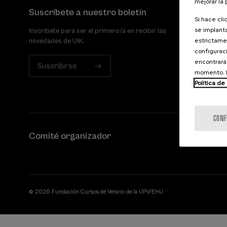
mejorar la
Suscríbete a nuestro boletín
Si hace cli
se implanta
Inscríbete para ser el primero/a en recibir las
estrictamen
novedades de UIK.
configuraci
encontrará
Suscribirse
momento. E
Política de
CONF
Comité organizador
© 2026 Fundación Cursos de Verano de la UPV/EHU