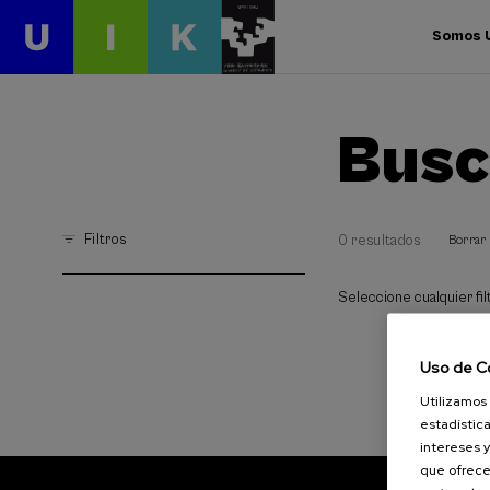
Somos 
Busc
Filtros
0 resultados
Borrar 
Seleccione cualquier filt
Uso de C
Utilizamos 
estadística
intereses y
que ofrece