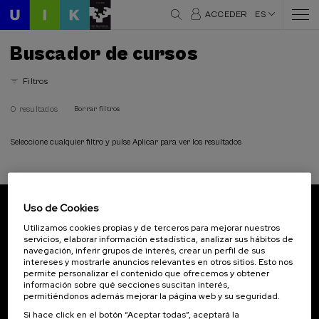
ACCEDER
ES
Buscador de cursos
Filtros
0 resultados
Borrar filtros
Seleccione cualquier filtro y pulse Aplicar para ver los resultados
Uso de Cookies
Suscríbete a nuestro boletín
Utilizamos cookies propias y de terceros para mejorar nuestros
servicios, elaborar información estadística, analizar sus hábitos de
Inscríbete para ser el primero/a en recibir las
navegación, inferir grupos de interés, crear un perfil de sus
novedades de UIK.
intereses y mostrarle anuncios relevantes en otros sitios. Esto nos
permite personalizar el contenido que ofrecemos y obtener
información sobre qué secciones suscitan interés,
Suscribirse
permitiéndonos además mejorar la página web y su seguridad.
Si hace click en el botón “Aceptar todas”, aceptará la