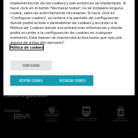
implementación de las cookies y solo entonces se implantarán. Si
Contacto
De interés...
hace click en el botón “Rechazar todas”, no sé instalará ninguna
cookie, salvo las estrictamente necesarias. Si hace click en
Palacio Miramar
Actividades anteriores
“Configurar cookies”, accederá a la pantalla de configuración
Paseo de Miraconcha, 48
donde podrá activar o deshabilitar las cookies y acceder a la
20007 Donostia / San Sebastián
Política de Cookies donde encontrará más información y donde
Gipuzkoa, Spain
podrá acceder a la configuración de cookies en cualquier
momento. Este banner se mantendrá activo hasta que ejecute
alguna de estas dos opciones”
Contacta con nosotros
Política de cookies
Síguenos
CONFIGURAR
ACEPTAR COOKIES
RECHAZAR COOKIES
Comité organizador