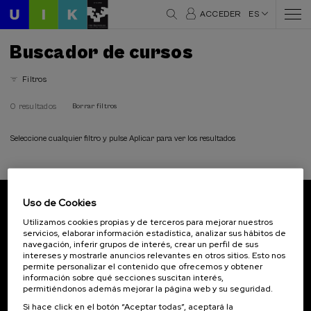
ACCEDER
ES
Buscador de cursos
Filtros
0 resultados
Borrar filtros
Seleccione cualquier filtro y pulse Aplicar para ver los resultados
Uso de Cookies
Suscríbete a nuestro boletín
Utilizamos cookies propias y de terceros para mejorar nuestros
servicios, elaborar información estadística, analizar sus hábitos de
Inscríbete para ser el primero/a en recibir las
navegación, inferir grupos de interés, crear un perfil de sus
novedades de UIK.
intereses y mostrarle anuncios relevantes en otros sitios. Esto nos
permite personalizar el contenido que ofrecemos y obtener
información sobre qué secciones suscitan interés,
Suscribirse
permitiéndonos además mejorar la página web y su seguridad.
Si hace click en el botón “Aceptar todas”, aceptará la