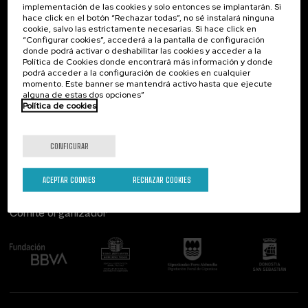
implementación de las cookies y solo entonces se implantarán. Si
Contacto
De interés...
hace click en el botón “Rechazar todas”, no sé instalará ninguna
cookie, salvo las estrictamente necesarias. Si hace click en
Palacio Miramar
Actividades anteriores
“Configurar cookies”, accederá a la pantalla de configuración
Paseo de Miraconcha, 48
donde podrá activar o deshabilitar las cookies y acceder a la
20007 Donostia / San Sebastián
Política de Cookies donde encontrará más información y donde
Gipuzkoa, Spain
podrá acceder a la configuración de cookies en cualquier
momento. Este banner se mantendrá activo hasta que ejecute
alguna de estas dos opciones”
Contacta con nosotros
Política de cookies
Síguenos
CONFIGURAR
ACEPTAR COOKIES
RECHAZAR COOKIES
Comité organizador