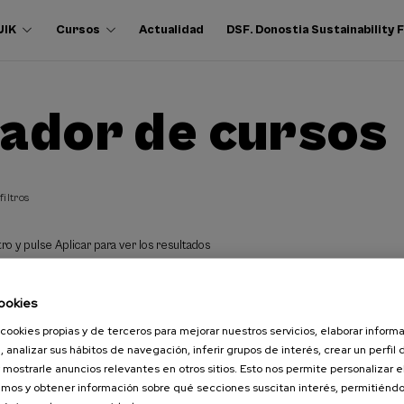
UIK
Cursos
Actualidad
DSF. Donostia Sustainability
ador de cursos
filtros
ro y pulse Aplicar para ver los resultados
ookies
cookies propias y de terceros para mejorar nuestros servicios, elaborar inform
, analizar sus hábitos de navegación, inferir grupos de interés, crear un perfil 
 mostrarle anuncios relevantes en otros sitios. Esto nos permite personalizar 
mos y obtener información sobre qué secciones suscitan interés, permitién