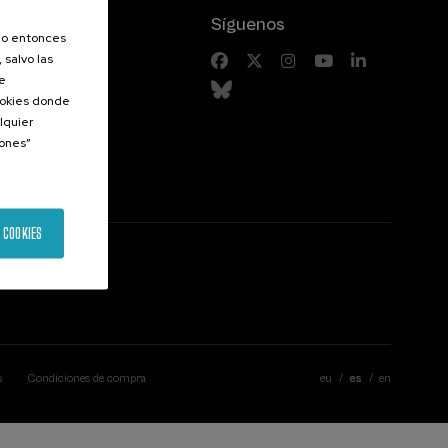
Síguenos
olo entonces
 salvo las
riores
de
Cookies donde
lquier
iones”
 COOKIES
s
Condiciones de compra
eu
es
en