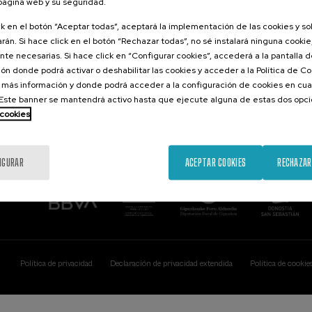
 página web y su seguridad.
Contacto
De interés...
ck en el botón “Aceptar todas”, aceptará la implementación de las cookies y s
rán. Si hace click en el botón “Rechazar todas”, no sé instalará ninguna cookie,
Palacio Miramar
Actividades ante
te necesarias. Si hace click en “Configurar cookies”, accederá a la pantalla 
Paseo de Miraconcha, 48
ón donde podrá activar o deshabilitar las cookies y acceder a la Política de 
20007 Donostia / San Sebastián
Gipuzkoa, Spain
 más información y donde podrá acceder a la configuración de cookies en cua
ste banner se mantendrá activo hasta que ejecute alguna de estas dos opc
Contacta con nosotros
 cookies
IGURAR
ACEPTAR COOKIES
RECHAZAR
Política de privacidad
Declaración de privacidad extendida
Política de cookie