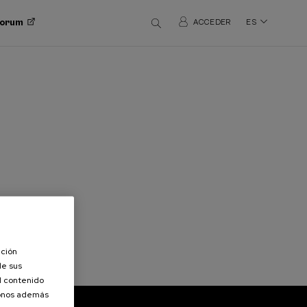
 Forum
ACCEDER
ES
ación
de sus
el contenido
donos además