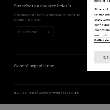
mejorar la
Suscríbete a nuestro boletín
Si hace cli
se implanta
Inscríbete para ser el primero/a en recibir las
estrictamen
novedades de UIK.
configuraci
encontrará
Suscribirse
momento. E
Política de
CONF
Comité organizador
© 2026 Fundación Cursos de Verano de la UPV/EHU