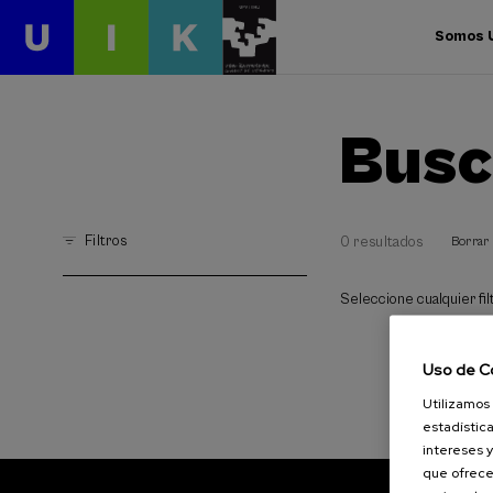
Somos 
Busc
Filtros
0 resultados
Borrar 
Seleccione cualquier filt
Uso de C
Utilizamos 
estadística
intereses y
que ofrece