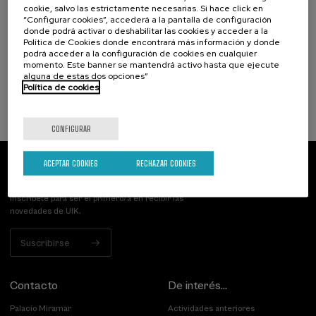
cookie, salvo las estrictamente necesarias. Si hace click en
para el abordaje de los retos del
“Configurar cookies”, accederá a la pantalla de configuración
envejecimiento
donde podrá activar o deshabilitar las cookies y acceder a la
Política de Cookies donde encontrará más información y donde
.
10 h.
Español
podrá acceder a la configuración de cookies en cualquier
momento. Este banner se mantendrá activo hasta que ejecute
alguna de estas dos opciones”
Gratuito
...
Últimas
Gratuito
Fecha
Lista
Plazo
Política de cookies
plazas
pasada
de
de
espera
matrícula
finalizado
CONFIGURAR
ACEPTAR COOKIES
RECHAZAR COOKIES
Suscríbete a nuestro boletín
Inscríbete para ser el primero/a en recibir las
novedades de UIK.
Suscribirse
Contacto
De interés...
Palacio Miramar
Actividades anteriores