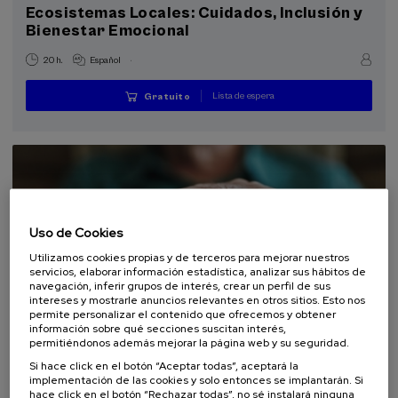
Ecosistemas Locales: Cuidados, Inclusión y
Donostia Kultura (1)
Bienestar Emocional
.
20 h.
Español
Objetivos de desarrollo sostenible
Lista de espera
Gratuito
...
Últimas
Gratuito
Fecha
Plazo
plazas
pasada
de
matrícula
finalizado
Uso de Cookies
Utilizamos cookies propias y de terceros para mejorar nuestros
servicios, elaborar información estadística, analizar sus hábitos de
navegación, inferir grupos de interés, crear un perfil de sus
intereses y mostrarle anuncios relevantes en otros sitios. Esto nos
permite personalizar el contenido que ofrecemos y obtener
SOCIEDAD
ENVEJECIMIENTO
ACTIVIDAD GRATUITA
información sobre qué secciones suscitan interés,
CURSO DE VERANO
permitiéndonos además mejorar la página web y su seguridad.
Si hace click en el botón “Aceptar todas”, aceptará la
14. SEP
-
14. SEP, 2026
implementación de las cookies y solo entonces se implantarán. Si
Estudios longitudinales: contribuciones
hace click en el botón “Rechazar todas”, no sé instalará ninguna