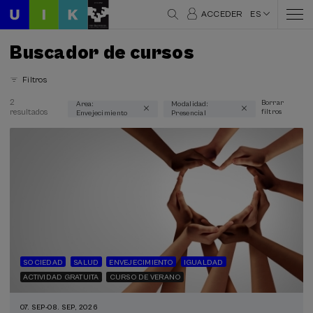
ACCEDER
ES
Buscador de cursos
Filtros
2
Borrar
Area:
Modalidad:
resultados
filtros
Envejecimiento
Presencial
Áreas temáticas
Envejecimiento (2)
Modalidad
Presencial (2)
Tipo de actividad
Curso de verano (2)
SOCIEDAD
SALUD
ENVEJECIMIENTO
IGUALDAD
Actividad gratuita (2)
ACTIVIDAD GRATUITA
CURSO DE VERANO
Programas especiales
07. SEP
-
08. SEP, 2026