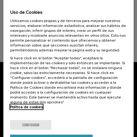
Ecosistemas Locales: Cuidados, Inclusión y
10 - Reducción de las desigualdades (1)
Bienestar Emocional
Uso de Cookies
Utilizamos cookies propias y de terceros para mejorar nuestros
.
20 h.
Español
servicios, elaborar información estadística, analizar sus hábitos de
navegación, inferir grupos de interés, crear un perfil de sus
Lista de espera
Gratuito
intereses y mostrarle anuncios relevantes en otros sitios. Esto nos
...
Últimas
Gratuito
Fecha
Plazo
plazas
pasada
de
permite personalizar el contenido que ofrecemos y obtener
matrícula
información sobre qué secciones suscitan interés,
finalizado
permitiéndonos además mejorar la página web y su seguridad.
Si hace click en el botón “Aceptar todas”, aceptará la
implementación de las cookies y solo entonces se implantarán. Si
hace click en el botón “Rechazar todas”, no sé instalará ninguna
cookie, salvo las estrictamente necesarias. Si hace click en
Suscríbete a nuestro boletín
“Configurar cookies”, accederá a la pantalla de configuración
donde podrá activar o deshabilitar las cookies y acceder a la
Política de Cookies donde encontrará más información y donde
Inscríbete para ser el primero/a en recibir las
podrá acceder a la configuración de cookies en cualquier
novedades de UIK.
momento. Este banner se mantendrá activo hasta que ejecute
alguna de estas dos opciones”
Suscribirse
Política de cookies
Contacto
De interés...
CONFIGURAR
Palacio Miramar
Actividades anteriores