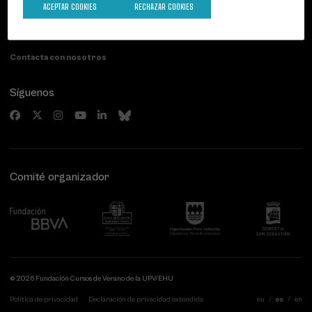
ACEPTAR COOKIES
RECHAZAR COOKIES
Paseo de Miraconcha, 48
20007 Donostia / San Sebastián
Gipuzkoa, Spain
Contacta con nosotros
Síguenos
Comité organizador
© 2026 Fundación Cursos de Verano de la UPV/EHU
Política de privacidad
Declaración de privacidad extendida
eu
es
en