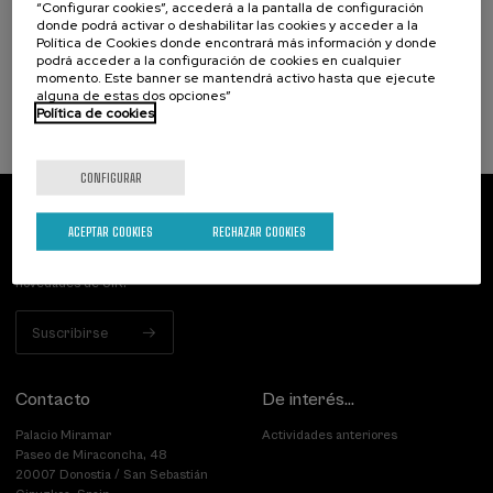
“Configurar cookies”, accederá a la pantalla de configuración
donde podrá activar o deshabilitar las cookies y acceder a la
.
10 h.
Español
Inglés
Política de Cookies donde encontrará más información y donde
podrá acceder a la configuración de cookies en cualquier
25 €
DESDE
momento. Este banner se mantendrá activo hasta que ejecute
...
Últimas
Gratuito
Fecha
Lista
Plazo
plazas
pasada
de
de
alguna de estas dos opciones”
espera
matrícula
Política de cookies
finalizado
CONFIGURAR
Suscríbete a nuestro boletín
ACEPTAR COOKIES
RECHAZAR COOKIES
Inscríbete para ser el primero/a en recibir las
novedades de UIK.
Suscribirse
Contacto
De interés...
Palacio Miramar
Actividades anteriores
Paseo de Miraconcha, 48
20007 Donostia / San Sebastián