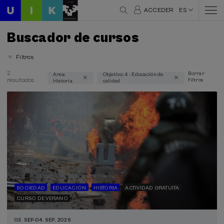
ACCEDER
ES
Buscador de cursos
Filtros
2
Borrar
Area:
Objetivo: 4 - Educación de
resultados
filtros
Historia
calidad
Áreas temáticas
Historia (2)
Modalidad
Presencial (2)
Online en directo (2)
Tipo de actividad
SOCIEDAD
EDUCACIÓN
HISTORIA
ACTIVIDAD GRATUITA
Actividad gratuita (1)
CURSO DE VERANO
Curso de verano (2)
03. SEP
-
04. SEP, 2026