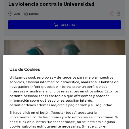
Programas especiales
La violencia contra la Universidad
Cursos para Tod@s (1)
.
20 h.
Español
Gratuito
Objetivos de desarrollo sostenible
...
Últimas
Gratuito
Fecha
Lista
Plazo
plazas
pasada
de
de
espera
matrícula
finalizado
Uso de Cookies
Utilizamos cookies propias y de terceros para mejorar nuestros
servicios, elaborar información estadística, analizar sus hábitos de
navegación, inferir grupos de interés, crear un perfil de sus
intereses y mostrarle anuncios relevantes en otros sitios. Esto nos
permite personalizar el contenido que ofrecemos y obtener
información sobre qué secciones suscitan interés,
COMUNICACIÓN
SOCIEDAD
HISTORIA
CURSO DE VERANO
permitiéndonos además mejorar la página web y su seguridad.
Si hace click en el botón “Aceptar todas”, aceptará la
07. SEP
-
07. SEP, 2026
implementación de las cookies y solo entonces se implantarán. Si
Contar la guerra: jóvenes contra la
hace click en el botón “Rechazar todas”, no sé instalará ninguna
desinformación
cookie, salvo las estrictamente necesarias. Si hace click en