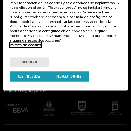
implementación de las cookies y solo entonces se implantarán. Si
Contacto
De interés...
hace click en el botón “Rechazar todas”, no sé instalará ninguna
cookie, salvo las estrictamente necesarias. Si hace click en
Palacio Miramar
Actividades anteriores
“Configurar cookies”, accederá a la pantalla de configuración
Paseo de Miraconcha, 48
donde podrá activar o deshabilitar las cookies y acceder a la
20007 Donostia / San Sebastián
Política de Cookies donde encontrará más información y donde
Gipuzkoa, Spain
podrá acceder a la configuración de cookies en cualquier
momento. Este banner se mantendrá activo hasta que ejecute
alguna de estas dos opciones”
Contacta con nosotros
Política de cookies
Síguenos
CONFIGURAR
ACEPTAR COOKIES
RECHAZAR COOKIES
Comité organizador