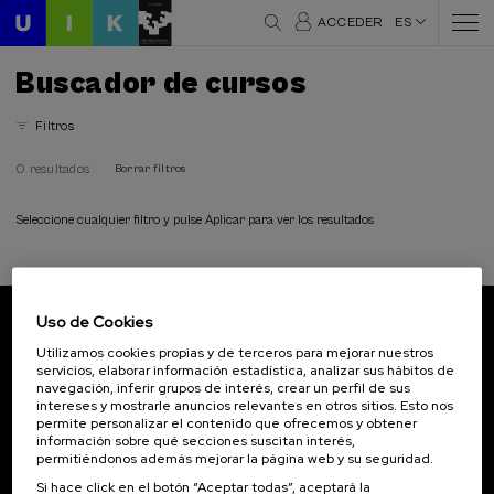
ACCEDER
ES
Buscador de cursos
Filtros
0 resultados
Borrar filtros
Seleccione cualquier filtro y pulse Aplicar para ver los resultados
Uso de Cookies
Suscríbete a nuestro boletín
Utilizamos cookies propias y de terceros para mejorar nuestros
servicios, elaborar información estadística, analizar sus hábitos de
Inscríbete para ser el primero/a en recibir las
navegación, inferir grupos de interés, crear un perfil de sus
novedades de UIK.
intereses y mostrarle anuncios relevantes en otros sitios. Esto nos
permite personalizar el contenido que ofrecemos y obtener
información sobre qué secciones suscitan interés,
Suscribirse
permitiéndonos además mejorar la página web y su seguridad.
Si hace click en el botón “Aceptar todas”, aceptará la