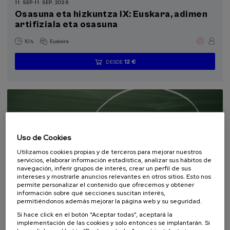
11. SEP
-
11. SEP, 2026
Osasuna eta hizkuntza IX: Euskara, adimen
artifiziala eta osasuna
Objetivos de desarrollo sostenible
.
10 h.
Euskera
12 €
DESDE
...
Últimas
Gratuito
Fecha
Lista
Plazo
plazas
pasada
de
de
espera
matrícula
finalizado
Uso de Cookies
Utilizamos cookies propias y de terceros para mejorar nuestros
servicios, elaborar información estadística, analizar sus hábitos de
navegación, inferir grupos de interés, crear un perfil de sus
intereses y mostrarle anuncios relevantes en otros sitios. Esto nos
permite personalizar el contenido que ofrecemos y obtener
COMUNICACIÓN
SOCIEDAD
LINGÜÍSTICA Y LITERATURA
información sobre qué secciones suscitan interés,
CURSO DE VERANO
permitiéndonos además mejorar la página web y su seguridad.
Si hace click en el botón “Aceptar todas”, aceptará la
18. SEP
-
19. SEP, 2026
implementación de las cookies y solo entonces se implantarán. Si