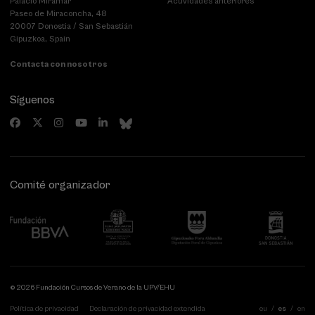
Palacio Miramar
Actividades anteriores
Paseo de Miraconcha, 48
20007 Donostia / San Sebastián
Gipuzkoa, Spain
Contacta con nosotros
Síguenos
Comité organizador
© 2026 Fundación Cursos de Verano de la UPV/EHU
Política de privacidad
Declaración de privacidad extendida
eu
es
en