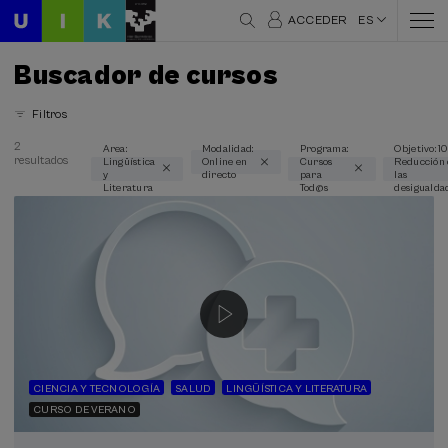
ACCEDER
ES
Buscador de cursos
Filtros
2
Area:
Modalidad:
Programa:
Objetivo: 10
resultados
Lingüística
Online en
Cursos
Reducción 
Áreas temáticas
y
directo
para
las
Literatura
Tod@s
desigualda
Lingüística y Literatura (2)
Modalidad
Online en directo (2)
Tipo de actividad
Curso de verano (2)
CIENCIA Y TECNOLOGÍA
SALUD
LINGÜÍSTICA Y LITERATURA
CURSO DE VERANO
Programas especiales
Cursos para Tod@s (2)