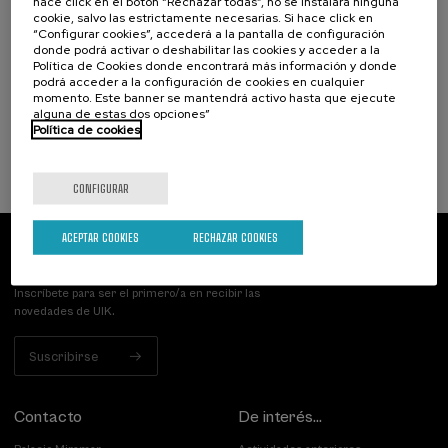
hace click en el botón “Rechazar todas”, no sé instalará ninguna
Categorías diagnósticas y perfiles
cookie, salvo las estrictamente necesarias. Si hace click en
funcionales en la población infantil con
“Configurar cookies”, accederá a la pantalla de configuración
problemas de lenguaje
donde podrá activar o deshabilitar las cookies y acceder a la
Política de Cookies donde encontrará más información y donde
.
20 h.
Euskera
Español
podrá acceder a la configuración de cookies en cualquier
momento. Este banner se mantendrá activo hasta que ejecute
alguna de estas dos opciones”
25 €
DESDE
...
Últimas
Gratuito
Fecha
Lista
Plazo
Política de cookies
plazas
pasada
de
de
espera
matrícula
finalizado
CONFIGURAR
ACEPTAR COOKIES
RECHAZAR COOKIES
Suscríbete a nuestro boletín
Inscríbete para ser el primero/a en recibir las
novedades de UIK.
Suscribirse
Contacto
De interés...