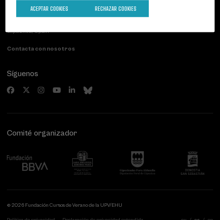
Palacio Miramar
Actividades anteriores
ACEPTAR COOKIES
RECHAZAR COOKIES
Paseo de Miraconcha, 48
20007 Donostia / San Sebastián
Gipuzkoa, Spain
Contacta con nosotros
Síguenos
Comité organizador
© 2026 Fundación Cursos de Verano de la UPV/EHU
Política de privacidad
Declaración de privacidad extendida
eu
es
en