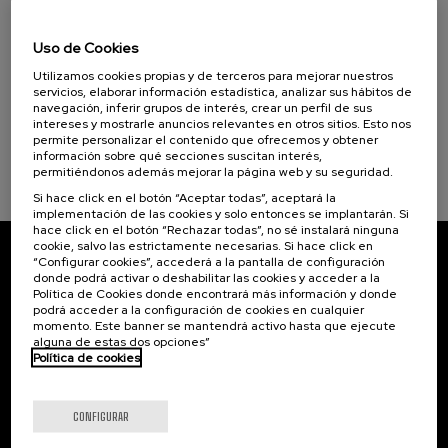
11. SEP
-
11. SEP, 2026
Osasuna eta hizkuntza IX: Euskara, adimen
Uso de Cookies
Objetivos de desarrollo sostenible
artifiziala eta osasuna
Utilizamos cookies propias y de terceros para mejorar nuestros
.
10 h.
Euskera
servicios, elaborar información estadística, analizar sus hábitos de
navegación, inferir grupos de interés, crear un perfil de sus
intereses y mostrarle anuncios relevantes en otros sitios. Esto nos
12 €
DESDE
...
Últimas
Gratuito
Fecha
Lista
Plazo
permite personalizar el contenido que ofrecemos y obtener
plazas
pasada
de
de
información sobre qué secciones suscitan interés,
espera
matrícula
permitiéndonos además mejorar la página web y su seguridad.
finalizado
Si hace click en el botón “Aceptar todas”, aceptará la
implementación de las cookies y solo entonces se implantarán. Si
hace click en el botón “Rechazar todas”, no sé instalará ninguna
cookie, salvo las estrictamente necesarias. Si hace click en
“Configurar cookies”, accederá a la pantalla de configuración
Suscríbete a nuestro boletín
donde podrá activar o deshabilitar las cookies y acceder a la
Política de Cookies donde encontrará más información y donde
Inscríbete para ser el primero/a en recibir las
podrá acceder a la configuración de cookies en cualquier
novedades de UIK.
momento. Este banner se mantendrá activo hasta que ejecute
alguna de estas dos opciones”
Política de cookies
Suscribirse
CONFIGURAR
Contacto
De interés...