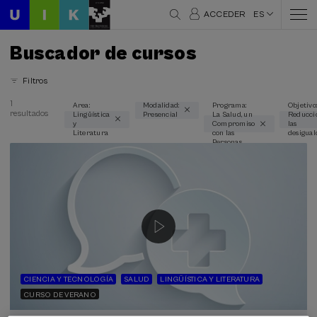
ACCEDER
ES
Buscador de cursos
Filtros
1
Area:
Modalidad:
Programa:
Objetivo:
resultados
Lingüística
Presencial
La Salud, un
Reducci
Áreas temáticas
y
Compromiso
las
Literatura
con las
desigual
Lingüística y Literatura (1)
Personas
Modalidad
Presencial (1)
Tipo de actividad
Curso de verano (1)
CIENCIA Y TECNOLOGÍA
SALUD
LINGÜÍSTICA Y LITERATURA
Programas especiales
CURSO DE VERANO
La Salud, un Compromiso con las Personas (1)