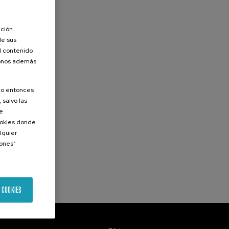
ación
de sus
el contenido
donos además
olo entonces
 salvo las
de
Cookies donde
lquier
iones”
 COOKIES