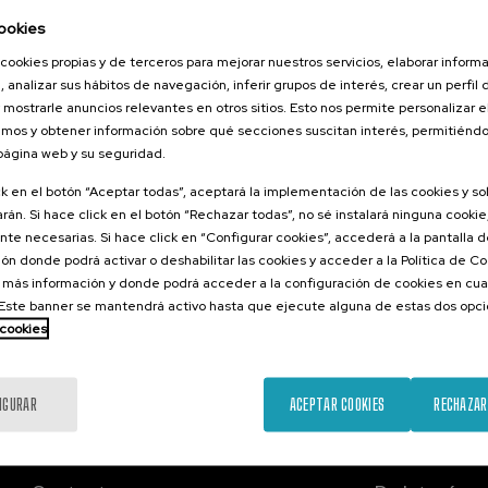
2026
ookies
ratura eta
cookies propias y de terceros para mejorar nuestros servicios, elaborar inform
za: bide
, analizar sus hábitos de navegación, inferir grupos de interés, crear un perfil 
 mostrarle anuncios relevantes en otros sitios. Esto nos permite personalizar 
mos y obtener información sobre qué secciones suscitan interés, permitién
 página web y su seguridad.
.
ra
ck en el botón “Aceptar todas”, aceptará la implementación de las cookies y s
rán. Si hace click en el botón “Rechazar todas”, no sé instalará ninguna cookie,
25 €
ESDE
...
Últimas
Gratuito
Fecha
Lista
Plazo
te necesarias. Si hace click en “Configurar cookies”, accederá a la pantalla 
plazas
pasada
de
de
espera
matrícula
ón donde podrá activar o deshabilitar las cookies y acceder a la Política de 
finalizado
 más información y donde podrá acceder a la configuración de cookies en cua
ste banner se mantendrá activo hasta que ejecute alguna de estas dos opc
 cookies
IGURAR
ACEPTAR COOKIES
RECHAZAR