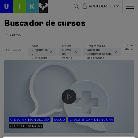
ACCEDER
ES
Buscador de cursos
Filtros
1
Borrar
Area:
Otros:
Programa: La
resultados
filtros
Lingüística
Curso
Salud, un
Áreas temáticas
y
de
Compromiso con
Literatura
verano
las Personas
Lingüística y Literatura (1)
Modalidad
Presencial (1)
Online en directo (1)
Tipo de actividad
Curso de verano (1)
CIENCIA Y TECNOLOGÍA
SALUD
LINGÜÍSTICA Y LITERATURA
CURSO DE VERANO
Programas especiales