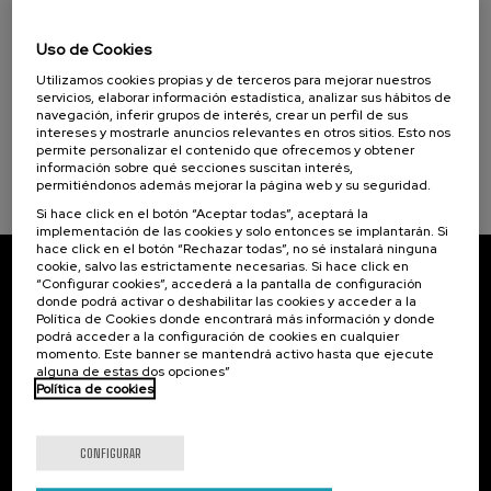
11. SEP
-
11. SEP, 2026
La Salud, un Compromiso con las Personas (1)
Osasuna eta hizkuntza IX: Euskara, adimen
Uso de Cookies
artifiziala eta osasuna
Objetivos de desarrollo sostenible
Utilizamos cookies propias y de terceros para mejorar nuestros
.
10 h.
Euskera
servicios, elaborar información estadística, analizar sus hábitos de
navegación, inferir grupos de interés, crear un perfil de sus
intereses y mostrarle anuncios relevantes en otros sitios. Esto nos
12 €
DESDE
...
Últimas
Gratuito
Fecha
Lista
Plazo
permite personalizar el contenido que ofrecemos y obtener
plazas
pasada
de
de
información sobre qué secciones suscitan interés,
espera
matrícula
finalizado
permitiéndonos además mejorar la página web y su seguridad.
Si hace click en el botón “Aceptar todas”, aceptará la
implementación de las cookies y solo entonces se implantarán. Si
hace click en el botón “Rechazar todas”, no sé instalará ninguna
cookie, salvo las estrictamente necesarias. Si hace click en
“Configurar cookies”, accederá a la pantalla de configuración
Suscríbete a nuestro boletín
donde podrá activar o deshabilitar las cookies y acceder a la
Política de Cookies donde encontrará más información y donde
Inscríbete para ser el primero/a en recibir las
podrá acceder a la configuración de cookies en cualquier
novedades de UIK.
momento. Este banner se mantendrá activo hasta que ejecute
alguna de estas dos opciones”
Política de cookies
Suscribirse
CONFIGURAR
Contacto
De interés...