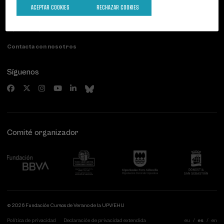
Palacio Miramar
Actividades anteriores
ACEPTAR COOKIES
RECHAZAR COOKIES
Paseo de Miraconcha, 48
20007 Donostia / San Sebastián
Gipuzkoa, Spain
Contacta con nosotros
Síguenos
Comité organizador
© 2026 Fundación Cursos de Verano de la UPV/EHU
Política de privacidad
Declaración de privacidad extendida
eu
es
en