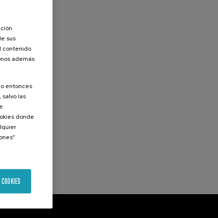
ación
de sus
el contenido
donos además
olo entonces
 salvo las
de
Cookies donde
lquier
iones”
 COOKIES