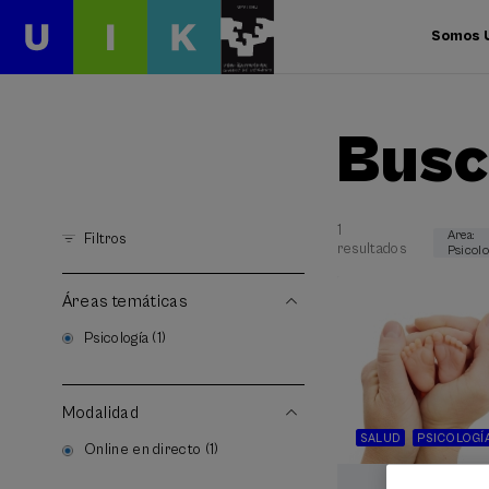
Somos 
Busc
1
Area:
Filtros
resultados
Psicolo
Áreas temáticas
Psicología (1)
Modalidad
SALUD
PSICOLOGÍ
Online en directo (1)