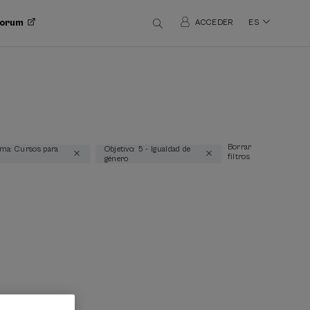
 Forum
ACCEDER
ES
Borrar
ma: Cursos para
Objetivo: 5 - Igualdad de
filtros
género