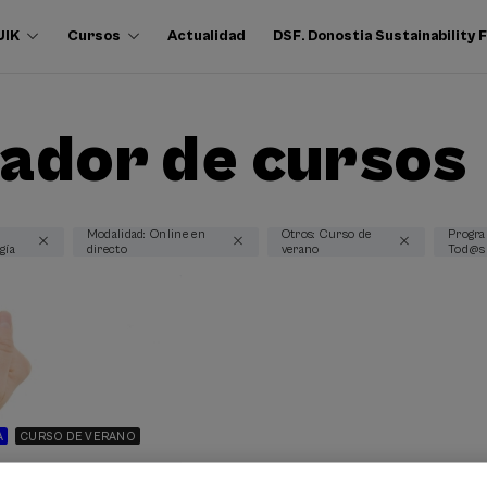
UIK
Cursos
Actualidad
DSF. Donostia Sustainability
ador de cursos
Modalidad: Online en
Otros: Curso de
Progra
gía
directo
verano
Tod@s
A
CURSO DE VERANO