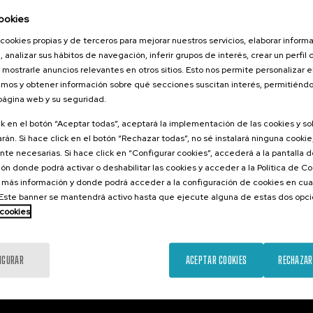
2026
ookies
o el duelo
cookies propias y de terceros para mejorar nuestros servicios, elaborar inform
, perinatal y
, analizar sus hábitos de navegación, inferir grupos de interés, crear un perfil 
 mostrarle anuncios relevantes en otros sitios. Esto nos permite personalizar 
mos y obtener información sobre qué secciones suscitan interés, permitién
 página web y su seguridad.
.
ol
Euskera
ck en el botón “Aceptar todas”, aceptará la implementación de las cookies y s
rán. Si hace click en el botón “Rechazar todas”, no sé instalará ninguna cookie,
22 €
ESDE
...
Últimas
Gratuito
Fecha
Lista
Plazo
te necesarias. Si hace click en “Configurar cookies”, accederá a la pantalla 
plazas
pasada
de
de
ón donde podrá activar o deshabilitar las cookies y acceder a la Política de 
espera
matrícula
finalizado
 más información y donde podrá acceder a la configuración de cookies en cua
ste banner se mantendrá activo hasta que ejecute alguna de estas dos opc
 cookies
IGURAR
ACEPTAR COOKIES
RECHAZAR