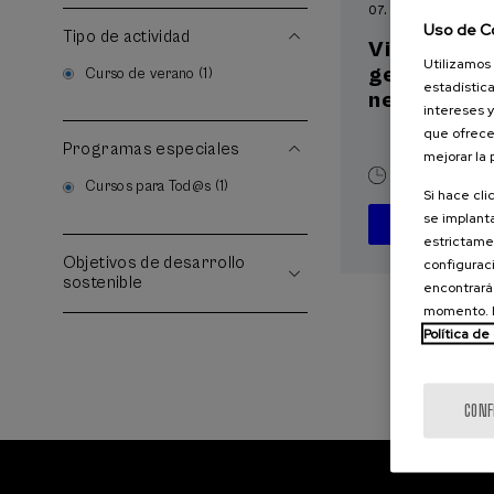
07. SEP
-
08. SEP, 
Uso de C
Tipo de actividad
Visibilizand
Utilizamos 
gestacional
Curso de verano (1)
estadística
neonatal
intereses y
que ofrece
Programas especiales
mejorar la
20 h.
Españ
Cursos para Tod@s (1)
Si hace cli
se implanta
D
estrictamen
Objetivos de desarrollo
configuraci
sostenible
encontrará
momento. E
Política de
CONF