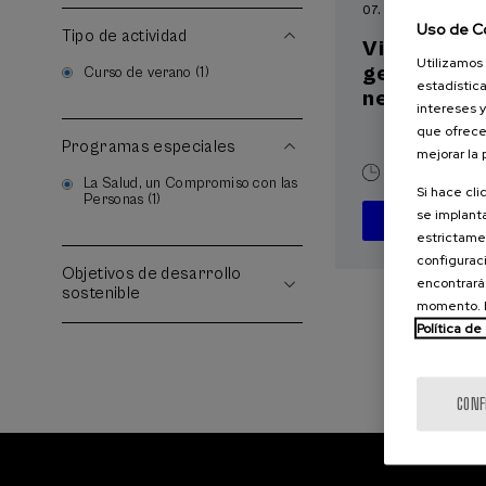
07. SEP
-
08. SEP, 
Uso de C
Tipo de actividad
Visibilizand
Utilizamos 
gestacional
Curso de verano (1)
estadística
neonatal
intereses y
que ofrece
Programas especiales
mejorar la
20 h.
Españ
La Salud, un Compromiso con las
Si hace cli
Personas (1)
se implanta
D
estrictamen
configuraci
Objetivos de desarrollo
encontrará
sostenible
momento. E
Política de
CONF