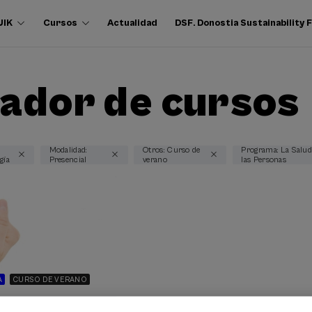
UIK
Cursos
Actualidad
DSF. Donostia Sustainability
ador de cursos
Modalidad:
Otros: Curso de
Programa: La Salu
gía
Presencial
verano
las Personas
A
CURSO DE VERANO