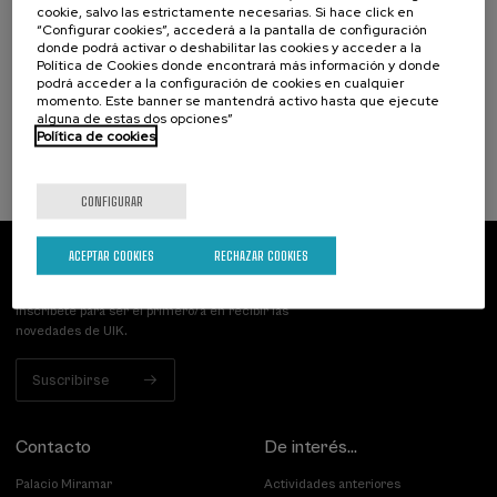
El acompañamiento e intervención en el
cookie, salvo las estrictamente necesarias. Si hace click en
“Configurar cookies”, accederá a la pantalla de configuración
duelo: un compromiso social e Institucional
donde podrá activar o deshabilitar las cookies y acceder a la
Política de Cookies donde encontrará más información y donde
.
20 h.
Español
podrá acceder a la configuración de cookies en cualquier
momento. Este banner se mantendrá activo hasta que ejecute
alguna de estas dos opciones”
22 €
DESDE
...
Últimas
Gratuito
Fecha
Lista
Plazo
Política de cookies
plazas
pasada
de
de
espera
matrícula
finalizado
CONFIGURAR
ACEPTAR COOKIES
RECHAZAR COOKIES
Suscríbete a nuestro boletín
Inscríbete para ser el primero/a en recibir las
novedades de UIK.
Suscribirse
Contacto
De interés...
Palacio Miramar
Actividades anteriores