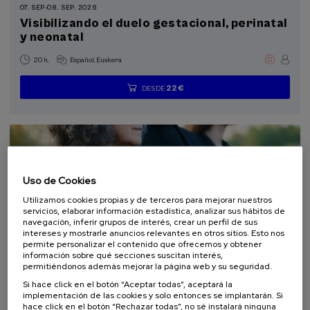
07. SEP
-
08. SEP, 2026
Visibilizando el duelo gestacional, perinatal
Objetivos de desarrollo sostenible
y neonatal
.
20 h.
Español
Euskera
22 €
DESDE
...
Últimas
Gratuito
Fecha
Lista
Plazo
plazas
pasada
de
de
espera
matrícula
finalizado
Uso de Cookies
Utilizamos cookies propias y de terceros para mejorar nuestros
servicios, elaborar información estadística, analizar sus hábitos de
navegación, inferir grupos de interés, crear un perfil de sus
intereses y mostrarle anuncios relevantes en otros sitios. Esto nos
permite personalizar el contenido que ofrecemos y obtener
información sobre qué secciones suscitan interés,
DERECHO
SOCIEDAD
SALUD
PSICOLOGÍA
FILOSOFIA
permitiéndonos además mejorar la página web y su seguridad.
CURSO DE VERANO
Si hace click en el botón “Aceptar todas”, aceptará la
implementación de las cookies y solo entonces se implantarán. Si
10. SEP
-
11. SEP, 2026
hace click en el botón “Rechazar todas”, no sé instalará ninguna