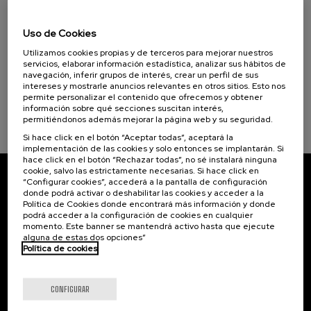
07. SEP
-
08. SEP, 2026
La Salud, un Compromiso con las Personas (1)
Visibilizando el duelo gestacional, perinatal
Uso de Cookies
y neonatal
Objetivos de desarrollo sostenible
Utilizamos cookies propias y de terceros para mejorar nuestros
.
20 h.
Español
Euskera
servicios, elaborar información estadística, analizar sus hábitos de
navegación, inferir grupos de interés, crear un perfil de sus
intereses y mostrarle anuncios relevantes en otros sitios. Esto nos
22 €
DESDE
...
Últimas
Gratuito
Fecha
Lista
Plazo
permite personalizar el contenido que ofrecemos y obtener
plazas
pasada
de
de
información sobre qué secciones suscitan interés,
espera
matrícula
permitiéndonos además mejorar la página web y su seguridad.
finalizado
Si hace click en el botón “Aceptar todas”, aceptará la
implementación de las cookies y solo entonces se implantarán. Si
hace click en el botón “Rechazar todas”, no sé instalará ninguna
cookie, salvo las estrictamente necesarias. Si hace click en
“Configurar cookies”, accederá a la pantalla de configuración
Suscríbete a nuestro boletín
donde podrá activar o deshabilitar las cookies y acceder a la
Política de Cookies donde encontrará más información y donde
Inscríbete para ser el primero/a en recibir las
podrá acceder a la configuración de cookies en cualquier
novedades de UIK.
momento. Este banner se mantendrá activo hasta que ejecute
alguna de estas dos opciones”
Política de cookies
Suscribirse
CONFIGURAR
Contacto
De interés...