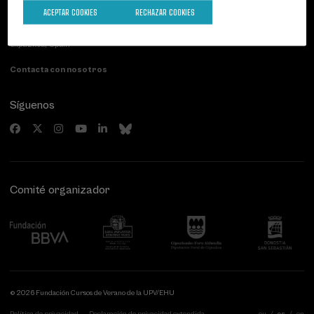
Palacio Miramar
Actividades anteriores
ACEPTAR COOKIES
RECHAZAR COOKIES
Paseo de Miraconcha, 48
20007 Donostia / San Sebastián
Gipuzkoa, Spain
Contacta con nosotros
Síguenos
Comité organizador
© 2026 Fundación Cursos de Verano de la UPV/EHU
Política de privacidad
Declaración de privacidad extendida
eu
es
en