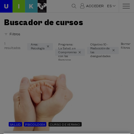
ACCEDER
ES
Buscador de cursos
Filtros
1
Borrar
Area:
Programa:
Objetivo: 10 -
resultados
filtros
Psicología
La Salud, un
Reducción de
Áreas temáticas
Compromiso
las
con las
desigualdades
Psicología (1)
Personas
Modalidad
Presencial (1)
Online en directo (1)
Tipo de actividad
Curso de verano (1)
SALUD
PSICOLOGÍA
CURSO DE VERANO
Programas especiales