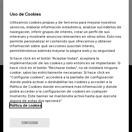
20. AGO
-
21. AGO, 2026
Inclusión, derechos y apoyos de las
Uso de Cookies
personas con discapacidad
Utilizamos cookies propias y de terceros para mejorar nuestros
.
20 h.
Español
servicios, elaborar información estadística, analizar sus hábitos de
navegación, inferir grupos de interés, crear un perfil de sus
intereses y mostrarle anuncios relevantes en otros sitios. Esto nos
25 €
DESDE
...
Últimas
Gratuito
Fecha
Lista
Plazo
permite personalizar el contenido que ofrecemos y obtener
plazas
pasada
de
de
información sobre qué secciones suscitan interés,
espera
matrícula
permitiéndonos además mejorar la página web y su seguridad.
finalizado
Si hace click en el botón “Aceptar todas”, aceptará la
implementación de las cookies y solo entonces se implantarán. Si
hace click en el botón “Rechazar todas”, no sé instalará ninguna
cookie, salvo las estrictamente necesarias. Si hace click en
“Configurar cookies”, accederá a la pantalla de configuración
Suscríbete a nuestro boletín
donde podrá activar o deshabilitar las cookies y acceder a la
Política de Cookies donde encontrará más información y donde
Inscríbete para ser el primero/a en recibir las
podrá acceder a la configuración de cookies en cualquier
novedades de UIK.
momento. Este banner se mantendrá activo hasta que ejecute
alguna de estas dos opciones”
Política de cookies
Suscribirse
CONFIGURAR
Contacto
De interés...