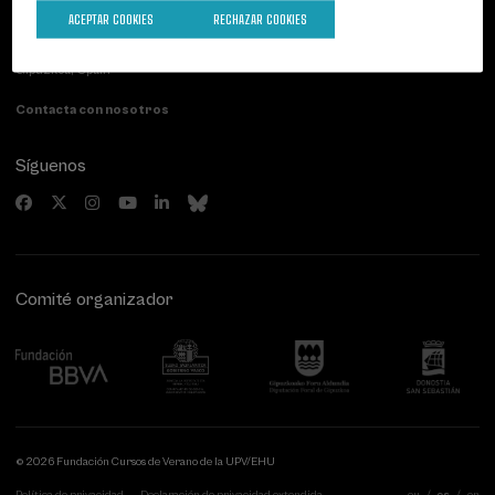
Palacio Miramar
Actividades anteriores
ACEPTAR COOKIES
RECHAZAR COOKIES
Paseo de Miraconcha, 48
20007 Donostia / San Sebastián
Gipuzkoa, Spain
Contacta con nosotros
Síguenos
Comité organizador
© 2026 Fundación Cursos de Verano de la UPV/EHU
Política de privacidad
Declaración de privacidad extendida
eu
es
en