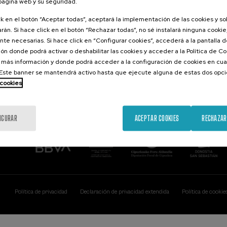
 página web y su seguridad.
Contacto
De interés...
ck en el botón “Aceptar todas”, aceptará la implementación de las cookies y s
rán. Si hace click en el botón “Rechazar todas”, no sé instalará ninguna cookie,
Palacio Miramar
Actividades ante
te necesarias. Si hace click en “Configurar cookies”, accederá a la pantalla 
Paseo de Miraconcha, 48
ón donde podrá activar o deshabilitar las cookies y acceder a la Política de 
20007 Donostia / San Sebastián
Gipuzkoa, Spain
 más información y donde podrá acceder a la configuración de cookies en cua
ste banner se mantendrá activo hasta que ejecute alguna de estas dos opc
Contacta con nosotros
 cookies
IGURAR
ACEPTAR COOKIES
RECHAZAR
Política de privacidad
Declaración de privacidad extendida
Política de cookie