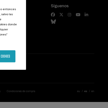
Síguenos
olo entonces
 salvo las
riores
de
Cookies donde
lquier
iones”
 COOKIES
s
Condiciones de compra
eu
es
en