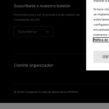
mejorar la
Suscríbete a nuestro boletín
Si hace cli
se implanta
Inscríbete para ser el primero/a en recibir las
estrictamen
novedades de UIK.
configuraci
encontrará
Suscribirse
momento. E
Política de
CONF
Comité organizador
© 2026 Fundación Cursos de Verano de la UPV/EHU