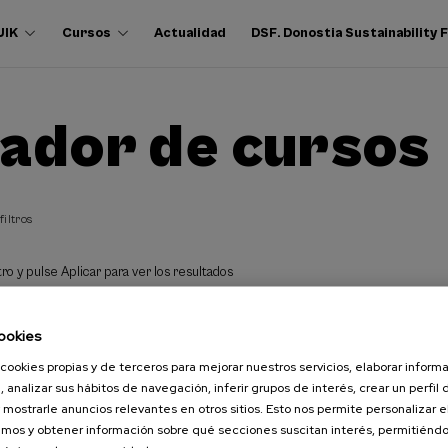
UIK
Cursos
Actualidad
DSF. Donostia Sustainability
ador de cursos
filtros
ro y pulse Aplicar para ver los resultados
ookies
cookies propias y de terceros para mejorar nuestros servicios, elaborar inform
, analizar sus hábitos de navegación, inferir grupos de interés, crear un perfil 
 mostrarle anuncios relevantes en otros sitios. Esto nos permite personalizar 
mos y obtener información sobre qué secciones suscitan interés, permitién