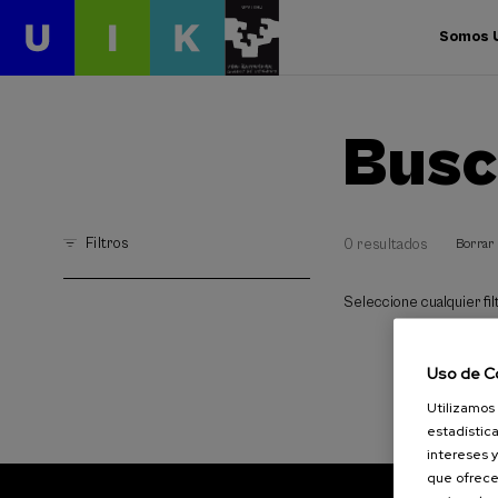
Somos 
Busc
Filtros
0 resultados
Borrar 
Seleccione cualquier filt
Uso de C
Utilizamos 
estadística
intereses y
que ofrece