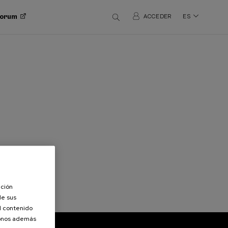
 Forum
ACCEDER
ES
ación
de sus
el contenido
donos además