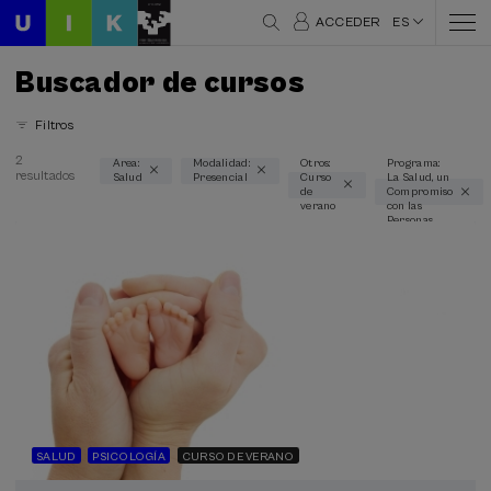
ACCEDER
ES
Buscador de cursos
Filtros
2
Area:
Modalidad:
Otros:
Programa:
resultados
Salud
Presencial
Curso
La Salud, un
Áreas temáticas
de
Compromiso
verano
con las
Salud (2)
Personas
Modalidad
Presencial (2)
Tipo de actividad
Curso de verano (2)
Programas especiales
SALUD
PSICOLOGÍA
CURSO DE VERANO
La Salud, un Compromiso con las Personas (2)