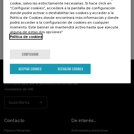
Osasuna eta hizkuntza IX: Euskara, adimen
cookie, salvo las estrictamente necesarias. Si hace click en
“Configurar cookies”, accederá a la pantalla de configuración
artifiziala eta osasuna
donde podrá activar o deshabilitar las cookies y acceder a la
Política de Cookies donde encontrará más información y donde
.
10 h.
Euskera
podrá acceder a la configuración de cookies en cualquier
momento. Este banner se mantendrá activo hasta que ejecute
alguna de estas dos opciones”
12 €
DESDE
...
Últimas
Gratuito
Fecha
Lista
Plazo
Política de cookies
plazas
pasada
de
de
espera
matrícula
finalizado
CONFIGURAR
ACEPTAR COOKIES
RECHAZAR COOKIES
Suscríbete a nuestro boletín
Inscríbete para ser el primero/a en recibir las
novedades de UIK.
Suscribirse
Contacto
De interés...
Palacio Miramar
Actividades anteriores