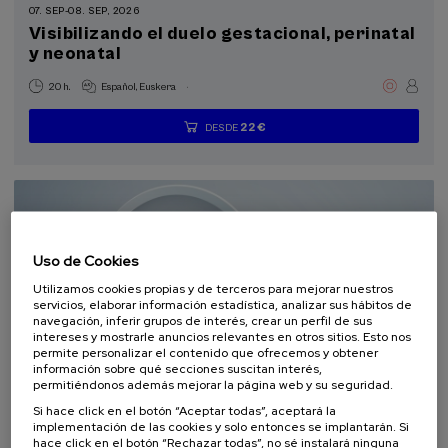
07. SEP
-
08. SEP, 2026
Visibilizando el duelo gestacional, perinatal
Objetivos de desarrollo sostenible
y neonatal
.
20 h.
Español
Euskera
22 €
DESDE
...
Últimas
Gratuito
Fecha
Lista
Plazo
plazas
pasada
de
de
espera
matrícula
finalizado
Uso de Cookies
Utilizamos cookies propias y de terceros para mejorar nuestros
servicios, elaborar información estadística, analizar sus hábitos de
navegación, inferir grupos de interés, crear un perfil de sus
intereses y mostrarle anuncios relevantes en otros sitios. Esto nos
permite personalizar el contenido que ofrecemos y obtener
información sobre qué secciones suscitan interés,
CIENCIA Y TECNOLOGÍA
SALUD
LINGÜÍSTICA Y LITERATURA
permitiéndonos además mejorar la página web y su seguridad.
CURSO DE VERANO
Si hace click en el botón “Aceptar todas”, aceptará la
implementación de las cookies y solo entonces se implantarán. Si
11. SEP
-
11. SEP, 2026
hace click en el botón “Rechazar todas”, no sé instalará ninguna