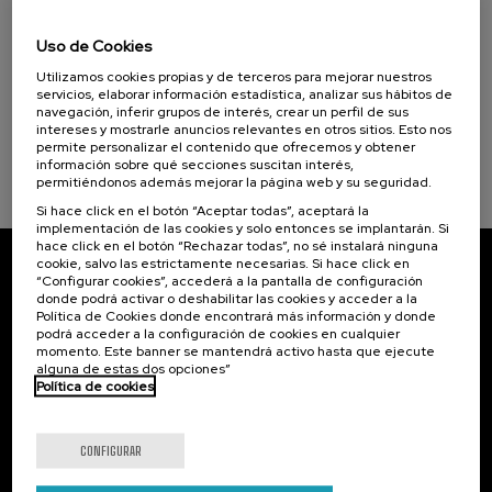
Visibilizando el duelo gestacional, perinatal
Donostia Kultura (1)
y neonatal
Uso de Cookies
Utilizamos cookies propias y de terceros para mejorar nuestros
Objetivos de desarrollo sostenible
.
20 h.
Español
Euskera
servicios, elaborar información estadística, analizar sus hábitos de
navegación, inferir grupos de interés, crear un perfil de sus
22 €
DESDE
intereses y mostrarle anuncios relevantes en otros sitios. Esto nos
...
Últimas
Gratuito
Fecha
Lista
Plazo
permite personalizar el contenido que ofrecemos y obtener
plazas
pasada
de
de
espera
matrícula
información sobre qué secciones suscitan interés,
finalizado
permitiéndonos además mejorar la página web y su seguridad.
Si hace click en el botón “Aceptar todas”, aceptará la
implementación de las cookies y solo entonces se implantarán. Si
hace click en el botón “Rechazar todas”, no sé instalará ninguna
cookie, salvo las estrictamente necesarias. Si hace click en
“Configurar cookies”, accederá a la pantalla de configuración
Suscríbete a nuestro boletín
donde podrá activar o deshabilitar las cookies y acceder a la
Política de Cookies donde encontrará más información y donde
Inscríbete para ser el primero/a en recibir las
podrá acceder a la configuración de cookies en cualquier
novedades de UIK.
momento. Este banner se mantendrá activo hasta que ejecute
alguna de estas dos opciones”
Política de cookies
Suscribirse
CONFIGURAR
Contacto
De interés...
Palacio Miramar
Actividades anteriores