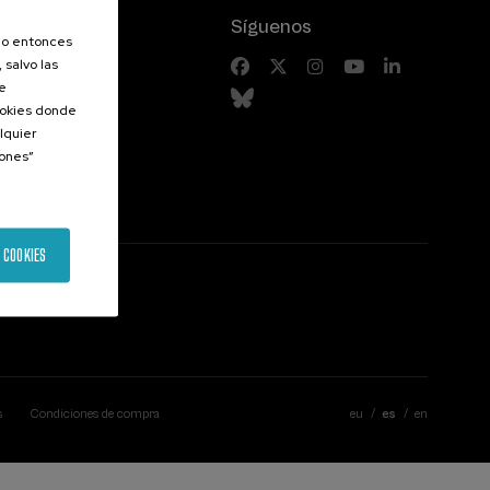
Síguenos
olo entonces
 salvo las
riores
de
Cookies donde
lquier
iones”
 COOKIES
s
Condiciones de compra
eu
es
en