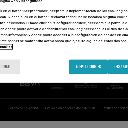
 página web y su seguridad.
Contacto
De interés...
ck en el botón “Aceptar todas”, aceptará la implementación de las cookies y s
rán. Si hace click en el botón “Rechazar todas”, no sé instalará ninguna cookie,
Palacio Miramar
Actividades ante
te necesarias. Si hace click en “Configurar cookies”, accederá a la pantalla 
Paseo de Miraconcha, 48
ón donde podrá activar o deshabilitar las cookies y acceder a la Política de 
20007 Donostia / San Sebastián
Gipuzkoa, Spain
 más información y donde podrá acceder a la configuración de cookies en cua
ste banner se mantendrá activo hasta que ejecute alguna de estas dos opc
Contacta con nosotros
 cookies
IGURAR
ACEPTAR COOKIES
RECHAZAR
Política de privacidad
Declaración de privacidad extendida
Política de cookie