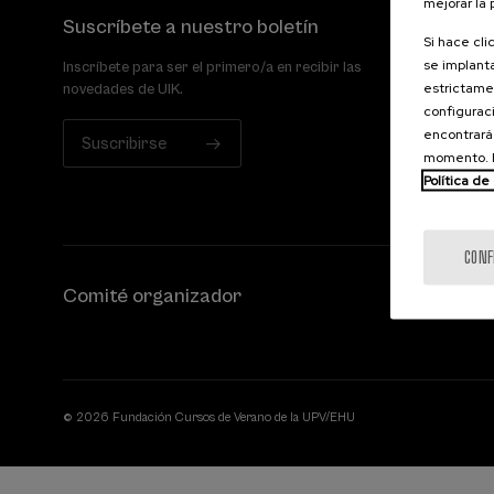
mejorar la
Suscríbete a nuestro boletín
Si hace cli
se implanta
Inscríbete para ser el primero/a en recibir las
estrictamen
novedades de UIK.
configuraci
encontrará
Suscribirse
momento. E
Política de
CONF
Comité organizador
© 2026 Fundación Cursos de Verano de la UPV/EHU