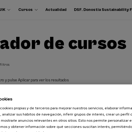
UIK
Cursos
Actualidad
DSF. Donostia Sustainability
ador de cursos
filtros
ro y pulse Aplicar para ver los resultados
ookies
cookies propias y de terceros para mejorar nuestros servicios, elaborar inform
, analizar sus hábitos de navegación, inferir grupos de interés, crear un perfil 
 mostrarle anuncios relevantes en otros sitios. Esto nos permite personalizar 
mos y obtener información sobre qué secciones suscitan interés, permitién