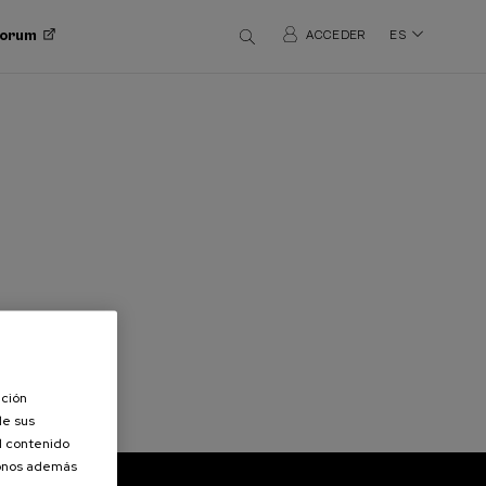
 Forum
ACCEDER
ES
ación
de sus
el contenido
donos además