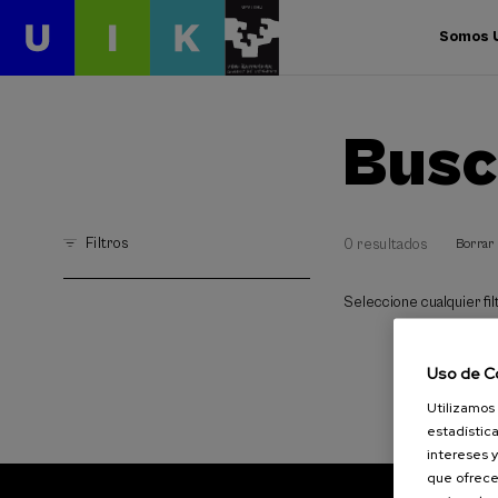
Somos 
Busc
Filtros
0 resultados
Borrar 
Seleccione cualquier filt
Uso de C
Utilizamos 
estadística
intereses y
que ofrece