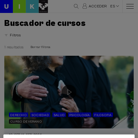
ACCEDER
ES
Buscador de cursos
Filtros
1 resultados
Borrar filtros
DERECHO
SOCIEDAD
SALUD
PSICOLOGÍA
FILOSOFIA
CURSO DE VERANO
10. SEP
-
11. SEP, 2026