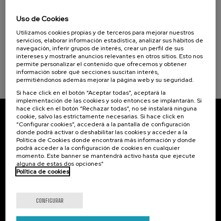
El acompañamiento e intervención en el
duelo: un compromiso social e Institucional
Uso de Cookies
Utilizamos cookies propias y de terceros para mejorar nuestros
.
20 h.
Español
servicios, elaborar información estadística, analizar sus hábitos de
navegación, inferir grupos de interés, crear un perfil de sus
22 €
DESDE
intereses y mostrarle anuncios relevantes en otros sitios. Esto nos
...
Últimas
Gratuito
Fecha
Lista
Plazo
plazas
pasada
de
de
permite personalizar el contenido que ofrecemos y obtener
espera
matrícula
información sobre qué secciones suscitan interés,
finalizado
permitiéndonos además mejorar la página web y su seguridad.
Si hace click en el botón “Aceptar todas”, aceptará la
implementación de las cookies y solo entonces se implantarán. Si
hace click en el botón “Rechazar todas”, no sé instalará ninguna
cookie, salvo las estrictamente necesarias. Si hace click en
Suscríbete a nuestro boletín
“Configurar cookies”, accederá a la pantalla de configuración
donde podrá activar o deshabilitar las cookies y acceder a la
Inscríbete para ser el primero/a en recibir las
Política de Cookies donde encontrará más información y donde
podrá acceder a la configuración de cookies en cualquier
novedades de UIK.
momento. Este banner se mantendrá activo hasta que ejecute
alguna de estas dos opciones”
Suscribirse
Política de cookies
Contacto
De interés...
CONFIGURAR
Palacio Miramar
Actividades anteriores