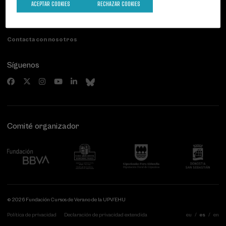
ACEPTAR COOKIES
RECHAZAR COOKIES
Paseo de Miraconcha, 48
20007 Donostia / San Sebastián
Gipuzkoa, Spain
Contacta con nosotros
Síguenos
Comité organizador
© 2026 Fundación Cursos de Verano de la UPV/EHU
Política de privacidad
Declaración de privacidad extendida
eu
es
en