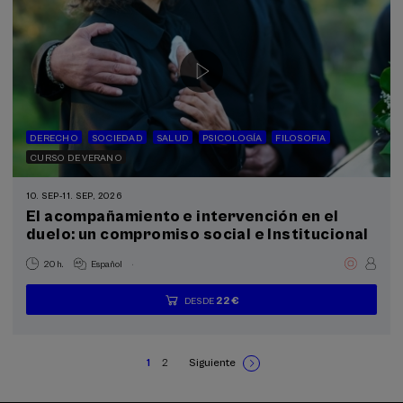
DERECHO
SOCIEDAD
SALUD
PSICOLOGÍA
FILOSOFIA
CURSO DE VERANO
10. SEP
-
11. SEP, 2026
El acompañamiento e intervención en el
duelo: un compromiso social e Institucional
.
20 h.
Español
22 €
DESDE
...
Últimas
Gratuito
Fecha
Lista
Plazo
plazas
pasada
de
de
espera
matrícula
finalizado
1
2
Siguiente
Página
Page
Siguiente
Paginación
actual
página