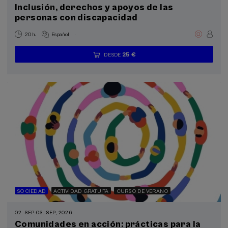
Inclusión, derechos y apoyos de las
Donostia Kultura (4)
personas con discapacidad
La Salud, un Compromiso con las Personas (1)
.
20 h.
Español
Objetivos de desarrollo sostenible
25 €
DESDE
...
Últimas
Gratuito
Fecha
Lista
Plazo
plazas
pasada
de
de
espera
matrícula
finalizado
SOCIEDAD
ACTIVIDAD GRATUITA
CURSO DE VERANO
02. SEP
-
03. SEP, 2026
Comunidades en acción: prácticas para la