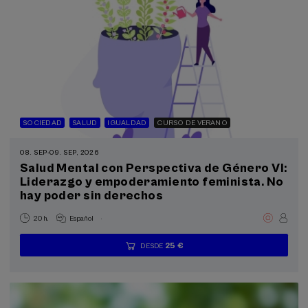
SOCIEDAD
SALUD
IGUALDAD
CURSO DE VERANO
08. SEP
-
09. SEP, 2026
Salud Mental con Perspectiva de Género VI:
Liderazgo y empoderamiento feminista. No
hay poder sin derechos
.
20 h.
Español
25 €
DESDE
...
Últimas
Gratuito
Fecha
Lista
Plazo
plazas
pasada
de
de
espera
matrícula
finalizado