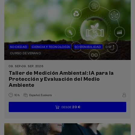
SOCIEDAD
CIENCIA Y TECNOLOGÍA
SOSTENIBILIDAD
DSF
CURSO DE VERANO
09. SEP
-
09. SEP, 2026
Taller de Medición Ambiental: IA para la
Protección y Evaluación del Medio
Ambiente
.
10 h.
Español
Euskera
20 €
DESDE
...
Últimas
Gratuito
Fecha
Lista
Plazo
plazas
pasada
de
de
espera
matrícula
finalizado