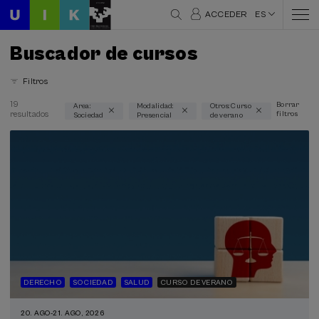
ACCEDER
ES
Buscador de cursos
Filtros
19
Borrar
Area:
Modalidad:
Otros: Curso
resultados
filtros
Sociedad
Presencial
de verano
Áreas temáticas
Sociedad (19)
Modalidad
Presencial (19)
Tipo de actividad
Curso de verano (19)
DERECHO
SOCIEDAD
SALUD
CURSO DE VERANO
Programas especiales
20. AGO
-
21. AGO, 2026
Cursos para Tod@s (6)