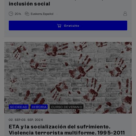
inclusión social
.
20 h.
Euskera
Español
Gratuito
...
Últimas
Gratuito
Fecha
Lista
Plazo
plazas
pasada
de
de
espera
matrícula
finalizado
SOCIEDAD
HISTORIA
CURSO DE VERANO
02. SEP
-
03. SEP, 2026
ETA y la socialización del sufrimiento.
Violencia terrorista multiforme. 1995-2011