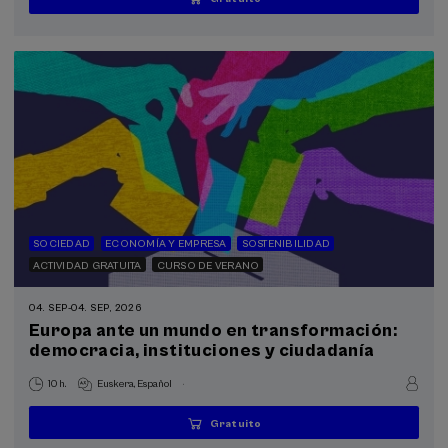
...
Últimas
Gratuito
Fecha
Lista
Plazo
plazas
pasada
de
de
espera
matrícula
finalizado
SOCIEDAD
ECONOMÍA Y EMPRESA
SOSTENIBILIDAD
ACTIVIDAD GRATUITA
CURSO DE VERANO
04. SEP
-
04. SEP, 2026
Europa ante un mundo en transformación:
democracia, instituciones y ciudadanía
.
10 h.
Euskera
Español
Gratuito
...
Últimas
Gratuito
Fecha
Lista
Plazo
plazas
pasada
de
de