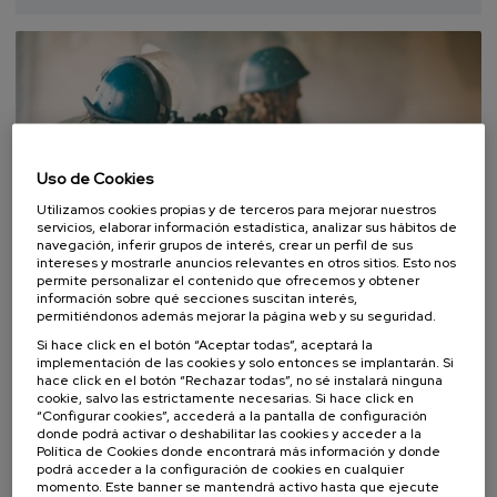
espera
matrícula
finalizado
Uso de Cookies
Utilizamos cookies propias y de terceros para mejorar nuestros
servicios, elaborar información estadística, analizar sus hábitos de
navegación, inferir grupos de interés, crear un perfil de sus
intereses y mostrarle anuncios relevantes en otros sitios. Esto nos
COMUNICACIÓN
SOCIEDAD
HISTORIA
CURSO DE VERANO
permite personalizar el contenido que ofrecemos y obtener
información sobre qué secciones suscitan interés,
permitiéndonos además mejorar la página web y su seguridad.
07. SEP
-
07. SEP, 2026
Contar la guerra: jóvenes contra la
Si hace click en el botón “Aceptar todas”, aceptará la
desinformación
implementación de las cookies y solo entonces se implantarán. Si
hace click en el botón “Rechazar todas”, no sé instalará ninguna
cookie, salvo las estrictamente necesarias. Si hace click en
.
10 h.
Español
Inglés
“Configurar cookies”, accederá a la pantalla de configuración
donde podrá activar o deshabilitar las cookies y acceder a la
25 €
DESDE
Política de Cookies donde encontrará más información y donde
...
Últimas
Gratuito
Fecha
Lista
Plazo
plazas
pasada
de
de
podrá acceder a la configuración de cookies en cualquier
espera
matrícula
momento. Este banner se mantendrá activo hasta que ejecute
finalizado