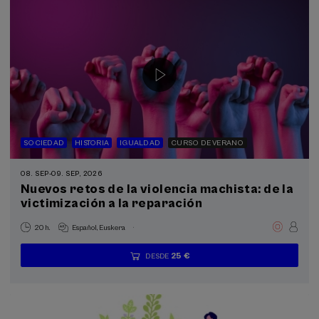
SOCIEDAD
HISTORIA
IGUALDAD
CURSO DE VERANO
08. SEP
-
09. SEP, 2026
Nuevos retos de la violencia machista: de la
victimización a la reparación
.
20 h.
Español
Euskera
25 €
DESDE
...
Últimas
Gratuito
Fecha
Lista
Plazo
plazas
pasada
de
de
espera
matrícula
finalizado