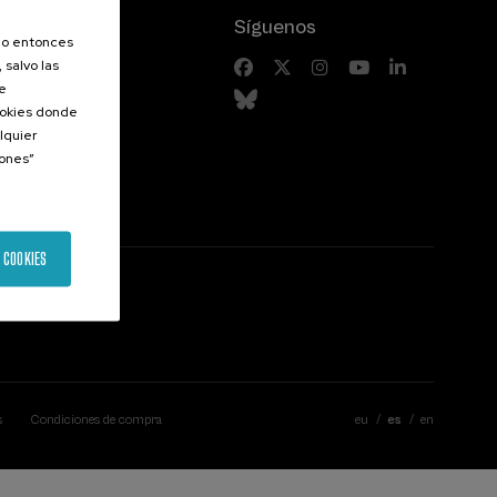
Síguenos
olo entonces
 salvo las
riores
de
Cookies donde
lquier
iones”
 COOKIES
s
Condiciones de compra
eu
es
en