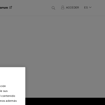
 Forum
ACCEDER
ES
ación
de sus
el contenido
donos además