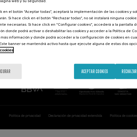
 página web y su seguridad.
Contacto
De interés...
ck en el botón “Aceptar todas”, aceptará la implementación de las cookies y s
rán. Si hace click en el botón “Rechazar todas”, no sé instalará ninguna cookie,
Palacio Miramar
Actividades ante
te necesarias. Si hace click en “Configurar cookies”, accederá a la pantalla 
Paseo de Miraconcha, 48
ón donde podrá activar o deshabilitar las cookies y acceder a la Política de 
20007 Donostia / San Sebastián
Gipuzkoa, Spain
 más información y donde podrá acceder a la configuración de cookies en cua
ste banner se mantendrá activo hasta que ejecute alguna de estas dos opc
Contacta con nosotros
 cookies
IGURAR
ACEPTAR COOKIES
RECHAZAR
Política de privacidad
Declaración de privacidad extendida
Política de cookie