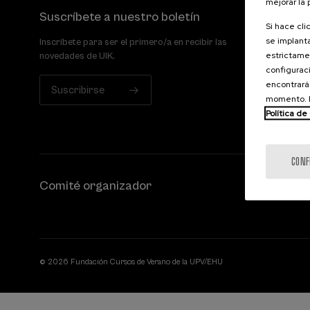
mejorar la
Suscríbete a nuestro boletín
Si hace cli
se implanta
Inscríbete para ser el primero/a en recibir las
estrictamen
novedades de UIK.
configuraci
encontrará
Suscribirse
momento. E
Política de
CONF
Comité organizador
© 2026 Fundación Cursos de Verano de la UPV/EHU