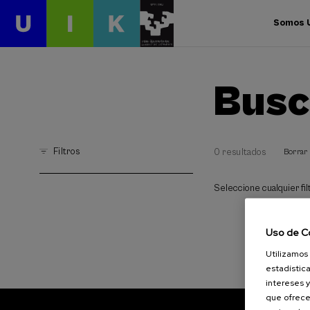
Somos 
Busc
Filtros
0 resultados
Borrar 
Seleccione cualquier filt
Uso de C
Utilizamos 
estadística
intereses y
que ofrece