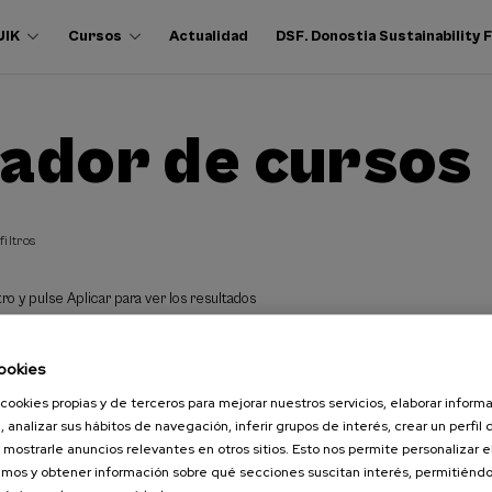
UIK
Cursos
Actualidad
DSF. Donostia Sustainability
ador de cursos
filtros
ro y pulse Aplicar para ver los resultados
ookies
cookies propias y de terceros para mejorar nuestros servicios, elaborar inform
, analizar sus hábitos de navegación, inferir grupos de interés, crear un perfil 
 mostrarle anuncios relevantes en otros sitios. Esto nos permite personalizar 
mos y obtener información sobre qué secciones suscitan interés, permitién