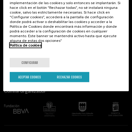
implementación de las cookies y solo entonces se implantarán. Si
Contacto
De interés...
hace click en el botón “Rechazar todas”, no sé instalará ninguna
cookie, salvo las estrictamente necesarias. Si hace click en
Palacio Miramar
Actividades anteriores
“Configurar cookies”, accederá a la pantalla de configuración
Paseo de Miraconcha, 48
donde podrá activar o deshabilitar las cookies y acceder a la
20007 Donostia / San Sebastián
Política de Cookies donde encontrará más información y donde
Gipuzkoa, Spain
podrá acceder a la configuración de cookies en cualquier
momento. Este banner se mantendrá activo hasta que ejecute
alguna de estas dos opciones”
Contacta con nosotros
Política de cookies
Síguenos
CONFIGURAR
ACEPTAR COOKIES
RECHAZAR COOKIES
Comité organizador