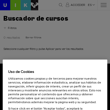
ACCEDER
ES
Buscador de cursos
Filtros
0 resultados
Borrar filtros
Seleccione cualquier filtro y pulse Aplicar para ver los resultados
Uso de Cookies
Suscríbete a nuestro boletín
Utilizamos cookies propias y de terceros para mejorar nuestros
servicios, elaborar información estadística, analizar sus hábitos de
Inscríbete para ser el primero/a en recibir las
navegación, inferir grupos de interés, crear un perfil de sus
novedades de UIK.
intereses y mostrarle anuncios relevantes en otros sitios. Esto nos
permite personalizar el contenido que ofrecemos y obtener
información sobre qué secciones suscitan interés,
Suscribirse
permitiéndonos además mejorar la página web y su seguridad.
Si hace click en el botón “Aceptar todas”, aceptará la