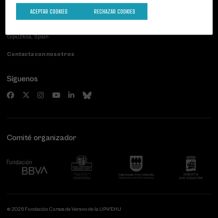
Palacio Miramar
Actividades anteriores
ACEPTAR COOKIES
RECHAZAR COOKIES
Paseo de Miraconcha, 48
20007 Donostia / San Sebastián
Gipuzkoa, Spain
Contacta con nosotros
Síguenos
Comité organizador
© 2026 Fundación Cursos de Verano de la UPV/EHU