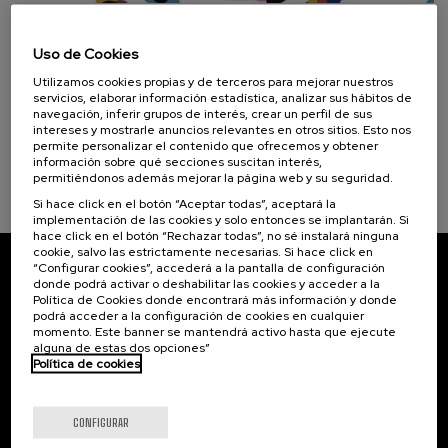
Donostia Kultura (1)
02. SEP
-
03. SEP, 2026
Comunidades en acción: prácticas para la
Uso de Cookies
inclusión social
Objetivos de desarrollo sostenible
Utilizamos cookies propias y de terceros para mejorar nuestros
servicios, elaborar información estadística, analizar sus hábitos de
.
20 h.
Euskera
Español
navegación, inferir grupos de interés, crear un perfil de sus
intereses y mostrarle anuncios relevantes en otros sitios. Esto nos
Gratuito
permite personalizar el contenido que ofrecemos y obtener
...
Últimas
Gratuito
Fecha
Lista
Plazo
plazas
pasada
de
de
información sobre qué secciones suscitan interés,
espera
matrícula
permitiéndonos además mejorar la página web y su seguridad.
finalizado
Si hace click en el botón “Aceptar todas”, aceptará la
implementación de las cookies y solo entonces se implantarán. Si
hace click en el botón “Rechazar todas”, no sé instalará ninguna
cookie, salvo las estrictamente necesarias. Si hace click en
“Configurar cookies”, accederá a la pantalla de configuración
Suscríbete a nuestro boletín
donde podrá activar o deshabilitar las cookies y acceder a la
Política de Cookies donde encontrará más información y donde
podrá acceder a la configuración de cookies en cualquier
Inscríbete para ser el primero/a en recibir las
momento. Este banner se mantendrá activo hasta que ejecute
novedades de UIK.
alguna de estas dos opciones”
Política de cookies
Suscribirse
CONFIGURAR
Contacto
De interés...