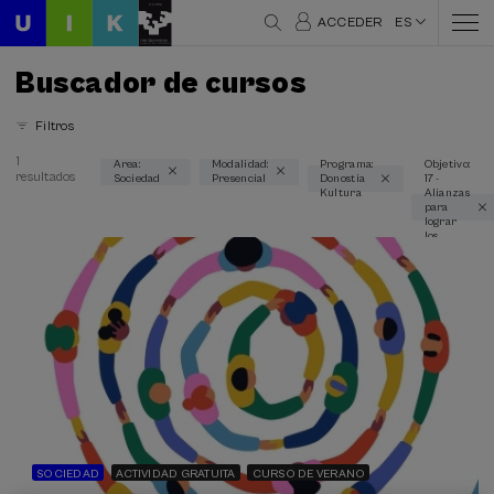
ACCEDER
ES
Buscador de cursos
Filtros
1
Area:
Modalidad:
Programa:
Objetivo:
resultados
Sociedad
Presencial
Donostia
17 -
Áreas temáticas
Kultura
Alianzas
para
Sociedad (1)
lograr
los
objetivos
Modalidad
Presencial (1)
Tipo de actividad
Actividad gratuita (1)
Curso de verano (1)
SOCIEDAD
ACTIVIDAD GRATUITA
CURSO DE VERANO
Programas especiales