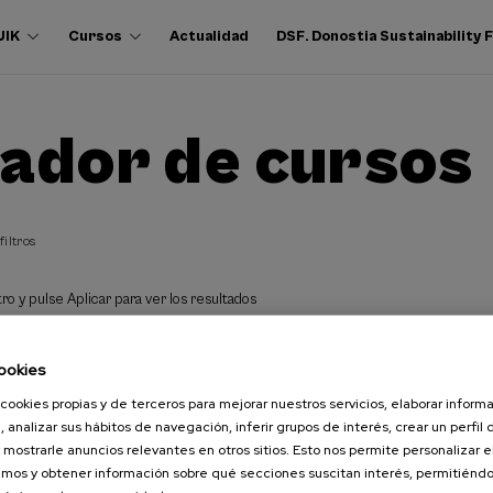
UIK
Cursos
Actualidad
DSF. Donostia Sustainability
ador de cursos
filtros
ro y pulse Aplicar para ver los resultados
ookies
cookies propias y de terceros para mejorar nuestros servicios, elaborar inform
, analizar sus hábitos de navegación, inferir grupos de interés, crear un perfil 
 mostrarle anuncios relevantes en otros sitios. Esto nos permite personalizar 
mos y obtener información sobre qué secciones suscitan interés, permitién