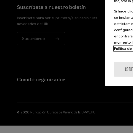
mejorar la
Suscríbete a nuestro boletín
Si hace cli
se implanta
Inscríbete para ser el primero/a en recibir las
estrictamen
novedades de UIK.
configuraci
encontrará
Suscribirse
momento. E
Política de
CONF
Comité organizador
© 2026 Fundación Cursos de Verano de la UPV/EHU