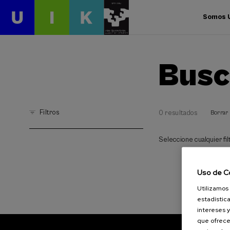
Somos 
Busc
Filtros
0 resultados
Borrar 
Seleccione cualquier filt
Uso de C
Utilizamos 
estadística
intereses y
que ofrece