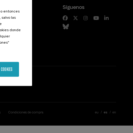
Síguenos
olo entonces
 salvo las
riores
de
Cookies donde
lquier
iones”
 COOKIES
s
Condiciones de compra
eu
es
en