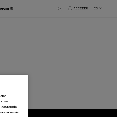
 Forum
ACCEDER
ES
ación
de sus
el contenido
donos además