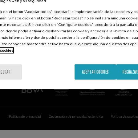
 página web y su seguridad.
Contacto
De interés...
ck en el botón “Aceptar todas”, aceptará la implementación de las cookies y s
rán. Si hace click en el botón “Rechazar todas”, no sé instalará ninguna cookie,
Palacio Miramar
Actividades ante
te necesarias. Si hace click en “Configurar cookies”, accederá a la pantalla 
Paseo de Miraconcha, 48
ón donde podrá activar o deshabilitar las cookies y acceder a la Política de 
20007 Donostia / San Sebastián
Gipuzkoa, Spain
 más información y donde podrá acceder a la configuración de cookies en cua
ste banner se mantendrá activo hasta que ejecute alguna de estas dos opc
Contacta con nosotros
 cookies
IGURAR
ACEPTAR COOKIES
RECHAZAR
Política de privacidad
Declaración de privacidad extendida
Política de cookie