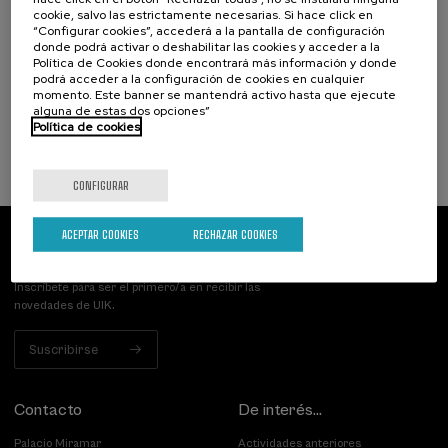
cookie, salvo las estrictamente necesarias. Si hace click en
Liderazgo y empoderamiento feminista. No
“Configurar cookies”, accederá a la pantalla de configuración
hay poder sin derechos
donde podrá activar o deshabilitar las cookies y acceder a la
Política de Cookies donde encontrará más información y donde
.
20 h.
Español
podrá acceder a la configuración de cookies en cualquier
momento. Este banner se mantendrá activo hasta que ejecute
alguna de estas dos opciones”
25 €
DESDE
...
Últimas
Gratuito
Fecha
Lista
Plazo
Política de cookies
plazas
pasada
de
de
espera
matrícula
finalizado
CONFIGURAR
ACEPTAR COOKIES
RECHAZAR COOKIES
Suscríbete a nuestro boletín
Inscríbete para ser el primero/a en recibir las
novedades de UIK.
Suscribirse
Contacto
De interés...
Palacio Miramar
Actividades anteriores