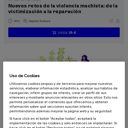
Nuevos retos de la violencia machista: de la
Cursos para Tod@s (1)
victimización a la reparación
Donostia Kultura (1)
.
20 h.
Español
Euskera
Objetivos de desarrollo sostenible
25 €
DESDE
...
Últimas
Gratuito
Fecha
Lista
Plazo
plazas
pasada
de
de
espera
matrícula
finalizado
Uso de Cookies
Utilizamos cookies propias y de terceros para mejorar nuestros
servicios, elaborar información estadística, analizar sus hábitos de
navegación, inferir grupos de interés, crear un perfil de sus
intereses y mostrarle anuncios relevantes en otros sitios. Esto nos
permite personalizar el contenido que ofrecemos y obtener
información sobre qué secciones suscitan interés,
SOCIEDAD
SALUD
IGUALDAD
CURSO DE VERANO
permitiéndonos además mejorar la página web y su seguridad.
Si hace click en el botón “Aceptar todas”, aceptará la
08. SEP
-
09. SEP, 2026
implementación de las cookies y solo entonces se implantarán. Si
Salud Mental con Perspectiva de Género VI:
hace click en el botón “Rechazar todas”, no sé instalará ninguna