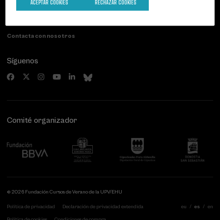
Paseo de Miraconcha, 48
ACEPTAR COOKIES
RECHAZAR COOKIES
20007 Donostia / San Sebastián
Gipuzkoa, Spain
Contacta con nosotros
Síguenos
Comité organizador
© 2026 Fundación Cursos de Verano de la UPV/EHU
Política de privacidad
Declaración de privacidad extendida
eu
es
en
Política de cookies
Condiciones de compra