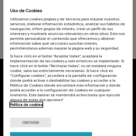
15. SEP
-
15. SEP, 2026
Cursos para Tod@s (1)
Incendios forestales ¿cómo afrontarlos? II
Uso de Cookies
.
Utilizamos cookies propias y de terceros para mejorar nuestros
10 h.
Español
Objetivos de desarrollo sostenible
servicios, elaborar información estadística, analizar sus hábitos de
navegación, inferir grupos de interés, crear un perfil de sus
25 €
DESDE
...
Últimas
Gratuito
Fecha
Lista
Plazo
intereses y mostrarle anuncios relevantes en otros sitios. Esto nos
plazas
pasada
de
de
permite personalizar el contenido que ofrecemos y obtener
espera
matrícula
información sobre qué secciones suscitan interés,
finalizado
permitiéndonos además mejorar la página web y su seguridad.
Si hace click en el botón “Aceptar todas”, aceptará la
implementación de las cookies y solo entonces se implantarán. Si
hace click en el botón “Rechazar todas”, no sé instalará ninguna
cookie, salvo las estrictamente necesarias. Si hace click en
Suscríbete a nuestro boletín
“Configurar cookies”, accederá a la pantalla de configuración
donde podrá activar o deshabilitar las cookies y acceder a la
Inscríbete para ser el primero/a en recibir las
Política de Cookies donde encontrará más información y donde
novedades de UIK.
podrá acceder a la configuración de cookies en cualquier
momento. Este banner se mantendrá activo hasta que ejecute
alguna de estas dos opciones”
Suscribirse
Política de cookies
Contacto
De interés...
CONFIGURAR
Palacio Miramar
Actividades anteriores