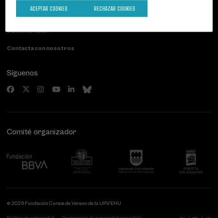
Palacio Miramar
Actividades anteriores
ACEPTAR COOKIES
RECHAZAR COOKIES
Paseo de Miraconcha, 48
20007 Donostia / San Sebastián
Gipuzkoa, Spain
Contacta con nosotros
Síguenos
Comité organizador
© 2026 Fundación Cursos de Verano de la UPV/EHU
Política de privacidad
Declaración de privacidad extendida
eu
es
en