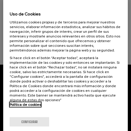
08. SEP
-
09. SEP, 2026
Donostia Kultura (1)
Nuevos retos de la violencia machista: de la
Uso de Cookies
victimización a la reparación
Objetivos de desarrollo sostenible
Utilizamos cookies propias y de terceros para mejorar nuestros
.
20 h.
Español
Euskera
servicios, elaborar información estadística, analizar sus hábitos de
navegación, inferir grupos de interés, crear un perfil de sus
intereses y mostrarle anuncios relevantes en otros sitios. Esto nos
25 €
DESDE
...
Últimas
Gratuito
Fecha
Lista
Plazo
permite personalizar el contenido que ofrecemos y obtener
plazas
pasada
de
de
información sobre qué secciones suscitan interés,
espera
matrícula
permitiéndonos además mejorar la página web y su seguridad.
finalizado
Si hace click en el botón “Aceptar todas”, aceptará la
implementación de las cookies y solo entonces se implantarán. Si
hace click en el botón “Rechazar todas”, no sé instalará ninguna
cookie, salvo las estrictamente necesarias. Si hace click en
“Configurar cookies”, accederá a la pantalla de configuración
Suscríbete a nuestro boletín
donde podrá activar o deshabilitar las cookies y acceder a la
Política de Cookies donde encontrará más información y donde
Inscríbete para ser el primero/a en recibir las
podrá acceder a la configuración de cookies en cualquier
novedades de UIK.
momento. Este banner se mantendrá activo hasta que ejecute
alguna de estas dos opciones”
Política de cookies
Suscribirse
CONFIGURAR
Contacto
De interés...