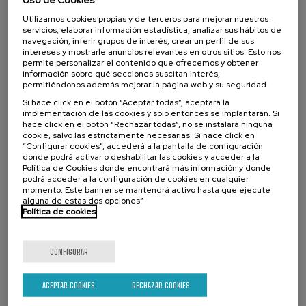
Transformando la Logística Urbana:
Tecnologías y Casos de Éxito
Utilizamos cookies propias y de terceros para mejorar nuestros
servicios, elaborar información estadística, analizar sus hábitos de
.
10 h.
Euskera
Español
navegación, inferir grupos de interés, crear un perfil de sus
intereses y mostrarle anuncios relevantes en otros sitios. Esto nos
permite personalizar el contenido que ofrecemos y obtener
10 €
DESDE
...
Últimas
Gratuito
Fecha
Lista
Plazo
información sobre qué secciones suscitan interés,
plazas
pasada
de
de
permitiéndonos además mejorar la página web y su seguridad.
espera
matrícula
finalizado
Si hace click en el botón “Aceptar todas”, aceptará la
implementación de las cookies y solo entonces se implantarán. Si
hace click en el botón “Rechazar todas”, no sé instalará ninguna
cookie, salvo las estrictamente necesarias. Si hace click en
“Configurar cookies”, accederá a la pantalla de configuración
donde podrá activar o deshabilitar las cookies y acceder a la
Política de Cookies donde encontrará más información y donde
podrá acceder a la configuración de cookies en cualquier
momento. Este banner se mantendrá activo hasta que ejecute
alguna de estas dos opciones”
Política de cookies
ECONOMÍA Y EMPRESA
SOSTENIBILIDAD
ACTIVIDAD GRATUITA
DSF
CURSO DE VERANO
CONFIGURAR
11. SEP
-
11. SEP, 2026
ACEPTAR COOKIES
RECHAZAR COOKIES
Proyectos de economía circular en el