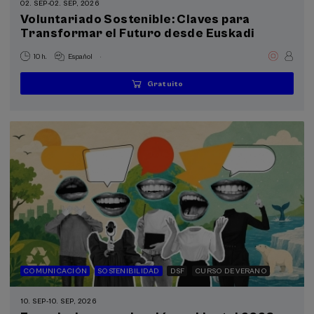
02. SEP
-
02. SEP, 2026
Donostia Kultura (2)
Voluntariado Sostenible: Claves para
Transformar el Futuro desde Euskadi
Objetivos de desarrollo sostenible
.
10 h.
Español
Gratuito
...
Últimas
Gratuito
Fecha
Lista
Plazo
plazas
pasada
de
de
espera
matrícula
finalizado
COMUNICACIÓN
SOSTENIBILIDAD
DSF
CURSO DE VERANO
10. SEP
-
10. SEP, 2026