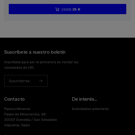
25 €
DESDE
...
Últimas
Gratuito
Fecha
Lista
Plazo
plazas
pasada
de
de
espera
matrícula
finalizado
Suscríbete a nuestro boletín
Inscríbete para ser el primero/a en recibir las
novedades de UIK.
Suscribirse
Contacto
De interés...
Palacio Miramar
Actividades anteriores
Paseo de Miraconcha, 48
20007 Donostia / San Sebastián
Gipuzkoa, Spain