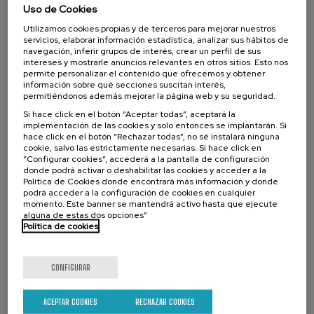
Proyectos de economía circular en el
Uso de Cookies
sector primario
Utilizamos cookies propias y de terceros para mejorar nuestros
servicios, elaborar información estadística, analizar sus hábitos de
.
10 h.
Euskera
Español
navegación, inferir grupos de interés, crear un perfil de sus
intereses y mostrarle anuncios relevantes en otros sitios. Esto nos
Gratuito
permite personalizar el contenido que ofrecemos y obtener
...
Últimas
Gratuito
Fecha
Lista
Plazo
plazas
pasada
de
de
información sobre qué secciones suscitan interés,
espera
matrícula
permitiéndonos además mejorar la página web y su seguridad.
finalizado
Si hace click en el botón “Aceptar todas”, aceptará la
implementación de las cookies y solo entonces se implantarán. Si
hace click en el botón “Rechazar todas”, no sé instalará ninguna
cookie, salvo las estrictamente necesarias. Si hace click en
“Configurar cookies”, accederá a la pantalla de configuración
donde podrá activar o deshabilitar las cookies y acceder a la
Política de Cookies donde encontrará más información y donde
podrá acceder a la configuración de cookies en cualquier
momento. Este banner se mantendrá activo hasta que ejecute
alguna de estas dos opciones”
Política de cookies
SOCIEDAD
SOSTENIBILIDAD
DSF
CURSO DE VERANO
CONFIGURAR
15. SEP
-
15. SEP, 2026
Incendios forestales ¿cómo afrontarlos? II
ACEPTAR COOKIES
RECHAZAR COOKIES