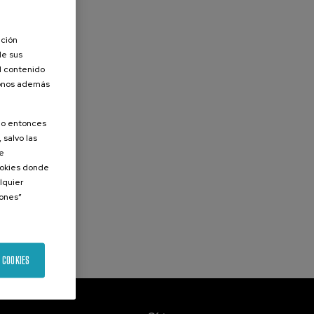
ación
de sus
el contenido
donos además
olo entonces
 salvo las
de
Cookies donde
lquier
iones”
 COOKIES