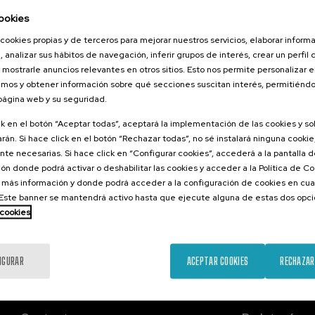
026
ookies
orestales
cookies propias y de terceros para mejorar nuestros servicios, elaborar inform
tarlos? II
, analizar sus hábitos de navegación, inferir grupos de interés, crear un perfil 
 mostrarle anuncios relevantes en otros sitios. Esto nos permite personalizar 
mos y obtener información sobre qué secciones suscitan interés, permitién
 página web y su seguridad.
.
ol
ck en el botón “Aceptar todas”, aceptará la implementación de las cookies y s
rán. Si hace click en el botón “Rechazar todas”, no sé instalará ninguna cookie,
25 €
ESDE
...
Últimas
Gratuito
Fecha
Lista
Plazo
te necesarias. Si hace click en “Configurar cookies”, accederá a la pantalla 
plazas
pasada
de
de
espera
matrícula
ón donde podrá activar o deshabilitar las cookies y acceder a la Política de 
finalizado
 más información y donde podrá acceder a la configuración de cookies en cua
ste banner se mantendrá activo hasta que ejecute alguna de estas dos opc
 cookies
IGURAR
ACEPTAR COOKIES
RECHAZAR