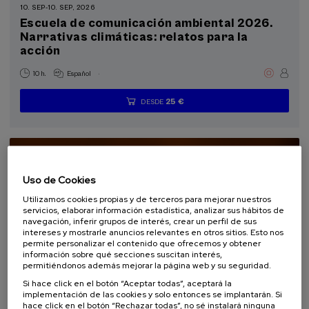
10. SEP
-
10. SEP, 2026
Donostia Kultura (1)
Escuela de comunicación ambiental 2026.
Narrativas climáticas: relatos para la
acción
Objetivos de desarrollo sostenible
.
10 h.
Español
25 €
DESDE
...
Últimas
Gratuito
Fecha
Lista
Plazo
plazas
pasada
de
de
espera
matrícula
finalizado
Uso de Cookies
Utilizamos cookies propias y de terceros para mejorar nuestros
servicios, elaborar información estadística, analizar sus hábitos de
navegación, inferir grupos de interés, crear un perfil de sus
intereses y mostrarle anuncios relevantes en otros sitios. Esto nos
permite personalizar el contenido que ofrecemos y obtener
información sobre qué secciones suscitan interés,
permitiéndonos además mejorar la página web y su seguridad.
Si hace click en el botón “Aceptar todas”, aceptará la
SOCIEDAD
SOSTENIBILIDAD
DSF
CURSO DE VERANO
implementación de las cookies y solo entonces se implantarán. Si
hace click en el botón “Rechazar todas”, no sé instalará ninguna