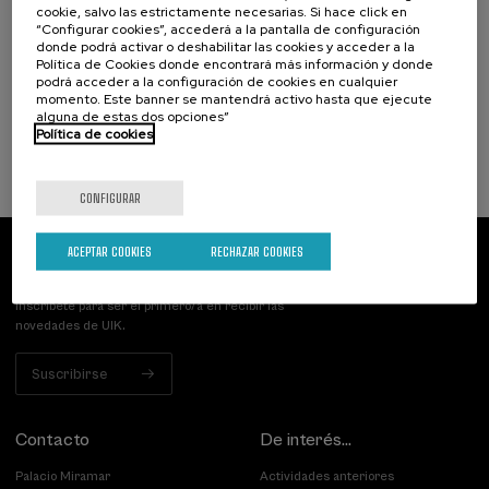
cookie, salvo las estrictamente necesarias. Si hace click en
15. SEP
-
15. SEP, 2026
“Configurar cookies”, accederá a la pantalla de configuración
Incendios forestales ¿cómo afrontarlos? II
donde podrá activar o deshabilitar las cookies y acceder a la
Política de Cookies donde encontrará más información y donde
.
10 h.
Español
podrá acceder a la configuración de cookies en cualquier
momento. Este banner se mantendrá activo hasta que ejecute
alguna de estas dos opciones”
25 €
DESDE
...
Últimas
Gratuito
Fecha
Lista
Plazo
Política de cookies
plazas
pasada
de
de
espera
matrícula
finalizado
CONFIGURAR
ACEPTAR COOKIES
RECHAZAR COOKIES
Suscríbete a nuestro boletín
Inscríbete para ser el primero/a en recibir las
novedades de UIK.
Suscribirse
Contacto
De interés...
Palacio Miramar
Actividades anteriores