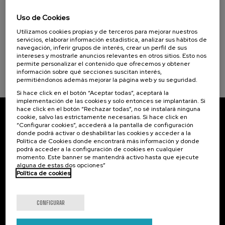
15. SEP
-
15. SEP, 2026
Cursos para Tod@s (1)
Incendios forestales ¿cómo afrontarlos? II
Uso de Cookies
.
Utilizamos cookies propias y de terceros para mejorar nuestros
10 h.
Español
Objetivos de desarrollo sostenible
servicios, elaborar información estadística, analizar sus hábitos de
navegación, inferir grupos de interés, crear un perfil de sus
25 €
DESDE
...
Últimas
Gratuito
Fecha
Lista
Plazo
intereses y mostrarle anuncios relevantes en otros sitios. Esto nos
plazas
pasada
de
de
permite personalizar el contenido que ofrecemos y obtener
espera
matrícula
información sobre qué secciones suscitan interés,
finalizado
permitiéndonos además mejorar la página web y su seguridad.
Si hace click en el botón “Aceptar todas”, aceptará la
implementación de las cookies y solo entonces se implantarán. Si
hace click en el botón “Rechazar todas”, no sé instalará ninguna
cookie, salvo las estrictamente necesarias. Si hace click en
Suscríbete a nuestro boletín
“Configurar cookies”, accederá a la pantalla de configuración
donde podrá activar o deshabilitar las cookies y acceder a la
Inscríbete para ser el primero/a en recibir las
Política de Cookies donde encontrará más información y donde
novedades de UIK.
podrá acceder a la configuración de cookies en cualquier
momento. Este banner se mantendrá activo hasta que ejecute
alguna de estas dos opciones”
Suscribirse
Política de cookies
Contacto
De interés...
CONFIGURAR
Palacio Miramar
Actividades anteriores