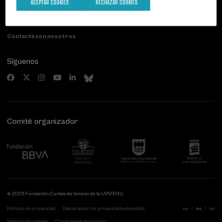
Paseo de Miraconcha, 48
ACEPTAR COOKIES
RECHAZAR COOKIES
20007 Donostia / San Sebastián
Gipuzkoa, Spain
Contacta con nosotros
Síguenos
Comité organizador
© 2026 Fundación Cursos de Verano de la UPV/EHU
Política de privacidad
Declaración de privacidad extendida
eu
es
en
Política de cookies
Condiciones de compra