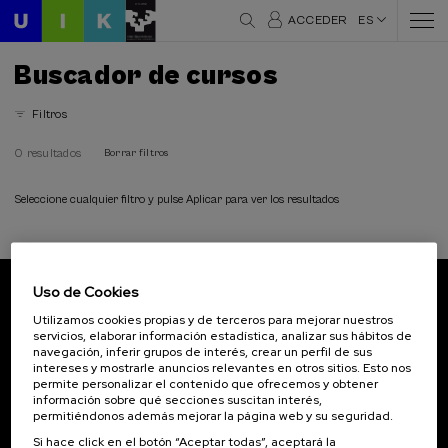
ACCEDER
ES
Buscador de cursos
Filtros
0 resultados
Borrar filtros
Seleccione cualquier filtro y pulse Aplicar para ver los resultados
Uso de Cookies
Suscríbete a nuestro boletín
Utilizamos cookies propias y de terceros para mejorar nuestros
servicios, elaborar información estadística, analizar sus hábitos de
Inscríbete para ser el primero/a en recibir las
navegación, inferir grupos de interés, crear un perfil de sus
novedades de UIK.
intereses y mostrarle anuncios relevantes en otros sitios. Esto nos
permite personalizar el contenido que ofrecemos y obtener
información sobre qué secciones suscitan interés,
Suscribirse
permitiéndonos además mejorar la página web y su seguridad.
Si hace click en el botón “Aceptar todas”, aceptará la