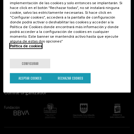
implementación de las cookies y solo entonces se implantarán. Si
Contacto
De interés...
hace click en el botón “Rechazar todas”, no sé instalará ninguna
cookie, salvo las estrictamente necesarias. Si hace click en
Palacio Miramar
Actividades anteriores
“Configurar cookies”, accederá a la pantalla de configuración
Paseo de Miraconcha, 48
donde podrá activar o deshabilitar las cookies y acceder a la
20007 Donostia / San Sebastián
Política de Cookies donde encontrará más información y donde
Gipuzkoa, Spain
podrá acceder a la configuración de cookies en cualquier
momento. Este banner se mantendrá activo hasta que ejecute
alguna de estas dos opciones”
Contacta con nosotros
Política de cookies
Síguenos
CONFIGURAR
ACEPTAR COOKIES
RECHAZAR COOKIES
Comité organizador