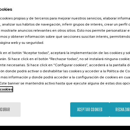
026
ookies
orestales
cookies propias y de terceros para mejorar nuestros servicios, elaborar inform
tarlos? II
, analizar sus hábitos de navegación, inferir grupos de interés, crear un perfil 
 mostrarle anuncios relevantes en otros sitios. Esto nos permite personalizar 
mos y obtener información sobre qué secciones suscitan interés, permitién
 página web y su seguridad.
.
ol
ck en el botón “Aceptar todas”, aceptará la implementación de las cookies y s
rán. Si hace click en el botón “Rechazar todas”, no sé instalará ninguna cookie,
25 €
ESDE
...
Últimas
Gratuito
Fecha
Lista
Plazo
te necesarias. Si hace click en “Configurar cookies”, accederá a la pantalla 
plazas
pasada
de
de
espera
matrícula
ón donde podrá activar o deshabilitar las cookies y acceder a la Política de 
finalizado
 más información y donde podrá acceder a la configuración de cookies en cua
ste banner se mantendrá activo hasta que ejecute alguna de estas dos opc
 cookies
IGURAR
ACEPTAR COOKIES
RECHAZAR