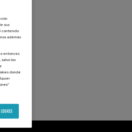
ación
de sus
el contenido
donos además
olo entonces
 salvo las
de
Cookies donde
lquier
iones”
 COOKIES