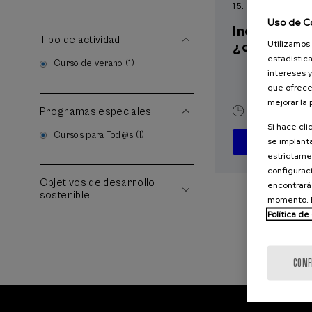
15. SEP
-
15. SEP, 2
Uso de C
Incendios f
Tipo de actividad
Utilizamos 
¿cómo afron
estadística
Curso de verano (1)
intereses y
que ofrece
mejorar la
Programas especiales
10 h.
Españ
Si hace cli
Cursos para Tod@s (1)
se implanta
D
estrictamen
configuraci
Objetivos de desarrollo
encontrará
sostenible
momento. E
Política de
CONF