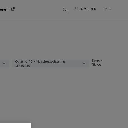
 Forum
ACCEDER
ES
Borrar
Objetivo: 15 - Vida de ecosistemas
filtros
terrestres