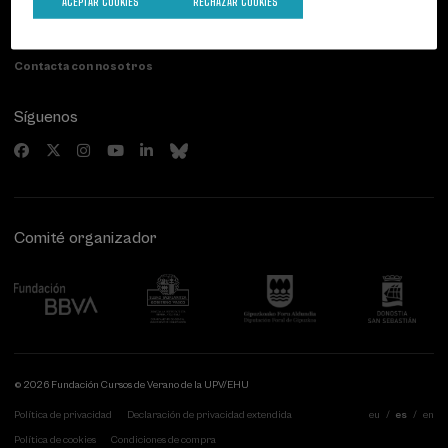
ACEPTAR COOKIES
RECHAZAR COOKIES
20007 Donostia / San Sebastián
Gipuzkoa, Spain
Contacta con nosotros
Síguenos
Comité organizador
© 2026 Fundación Cursos de Verano de la UPV/EHU
Política de privacidad
Declaración de privacidad extendida
eu
es
en
Política de cookies
Condiciones de compra