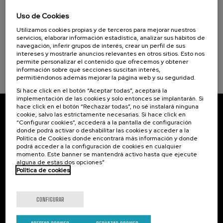
Incendios forestales ¿cómo afrontarlos? II
Cursos para Tod@s (1)
Uso de Cookies
.
10 h.
Español
Utilizamos cookies propias y de terceros para mejorar nuestros
Objetivos de desarrollo sostenible
servicios, elaborar información estadística, analizar sus hábitos de
navegación, inferir grupos de interés, crear un perfil de sus
25 €
DESDE
...
Últimas
Gratuito
Fecha
Lista
Plazo
intereses y mostrarle anuncios relevantes en otros sitios. Esto nos
plazas
pasada
de
de
permite personalizar el contenido que ofrecemos y obtener
espera
matrícula
información sobre qué secciones suscitan interés,
finalizado
permitiéndonos además mejorar la página web y su seguridad.
Si hace click en el botón “Aceptar todas”, aceptará la
implementación de las cookies y solo entonces se implantarán. Si
hace click en el botón “Rechazar todas”, no sé instalará ninguna
cookie, salvo las estrictamente necesarias. Si hace click en
Suscríbete a nuestro boletín
“Configurar cookies”, accederá a la pantalla de configuración
donde podrá activar o deshabilitar las cookies y acceder a la
Inscríbete para ser el primero/a en recibir las
Política de Cookies donde encontrará más información y donde
novedades de UIK.
podrá acceder a la configuración de cookies en cualquier
momento. Este banner se mantendrá activo hasta que ejecute
alguna de estas dos opciones”
Suscribirse
Política de cookies
Contacto
De interés...
CONFIGURAR
Palacio Miramar
Actividades anteriores
Paseo de Miraconcha, 48