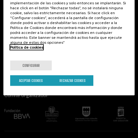
implementación de las cookies y solo entonces se implantarán. Si
Contacto
De interés...
hace click en el botón “Rechazar todas”, no sé instalará ninguna
cookie, salvo las estrictamente necesarias. Si hace click en
Palacio Miramar
Actividades anteriores
“Configurar cookies”, accederá a la pantalla de configuración
Paseo de Miraconcha, 48
donde podrá activar o deshabilitar las cookies y acceder a la
20007 Donostia / San Sebastián
Política de Cookies donde encontrará más información y donde
Gipuzkoa, Spain
podrá acceder a la configuración de cookies en cualquier
momento. Este banner se mantendrá activo hasta que ejecute
alguna de estas dos opciones”
Contacta con nosotros
Política de cookies
Síguenos
CONFIGURAR
ACEPTAR COOKIES
RECHAZAR COOKIES
Comité organizador