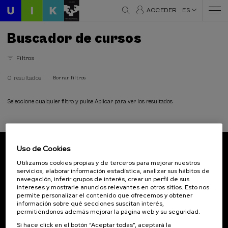
ACCEDER
ES
Buscador de cursos
Filtros
0 resultados
Borrar filtros
Seleccione cualquier filtro y pulse Aplicar para ver los resultados
Uso de Cookies
Suscríbete a nuestro boletín
Utilizamos cookies propias y de terceros para mejorar nuestros
servicios, elaborar información estadística, analizar sus hábitos de
Inscríbete para ser el primero/a en recibir las
navegación, inferir grupos de interés, crear un perfil de sus
novedades de UIK.
intereses y mostrarle anuncios relevantes en otros sitios. Esto nos
permite personalizar el contenido que ofrecemos y obtener
información sobre qué secciones suscitan interés,
Suscribirse
permitiéndonos además mejorar la página web y su seguridad.
Si hace click en el botón “Aceptar todas”, aceptará la