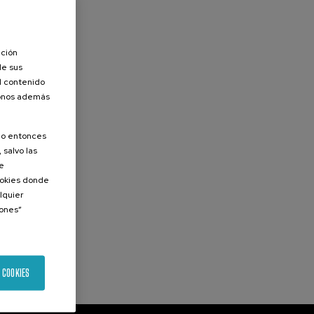
ación
de sus
el contenido
donos además
olo entonces
 salvo las
de
Cookies donde
lquier
iones”
 COOKIES