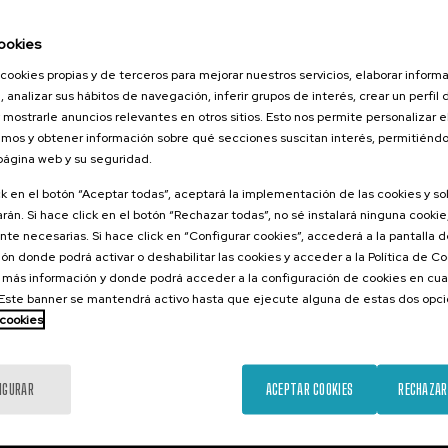
026
orestales
ookies
tarlos? II
cookies propias y de terceros para mejorar nuestros servicios, elaborar inform
, analizar sus hábitos de navegación, inferir grupos de interés, crear un perfil 
 mostrarle anuncios relevantes en otros sitios. Esto nos permite personalizar 
mos y obtener información sobre qué secciones suscitan interés, permitién
.
 página web y su seguridad.
ol
ck en el botón “Aceptar todas”, aceptará la implementación de las cookies y s
25 €
ESDE
...
Últimas
Gratuito
Fecha
Lista
Plazo
rán. Si hace click en el botón “Rechazar todas”, no sé instalará ninguna cookie,
plazas
pasada
de
de
te necesarias. Si hace click en “Configurar cookies”, accederá a la pantalla 
espera
matrícula
finalizado
ón donde podrá activar o deshabilitar las cookies y acceder a la Política de 
 más información y donde podrá acceder a la configuración de cookies en cua
ste banner se mantendrá activo hasta que ejecute alguna de estas dos opc
 cookies
IGURAR
ACEPTAR COOKIES
RECHAZAR