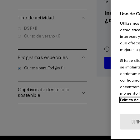
15. SEP
-
15. SEP, 2
Incendios f
Uso de C
Tipo de actividad
¿cómo afron
Utilizamos 
DSF (1)
estadística
Curso de verano (1)
intereses y
que ofrece
mejorar la
10 h.
Españ
Programas especiales
Si hace cli
D
se implanta
Cursos para Tod@s (1)
estrictamen
configuraci
encontrará
Objetivos de desarrollo
momento. E
sostenible
Política de
CONF