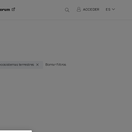
 Forum
ACCEDER
ES
 ecosistemas terrestres
Borrar filtros