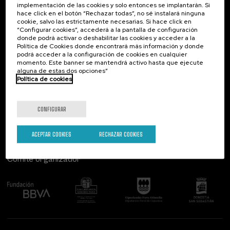
implementación de las cookies y solo entonces se implantarán. Si
Contacto
De interés...
hace click en el botón “Rechazar todas”, no sé instalará ninguna
cookie, salvo las estrictamente necesarias. Si hace click en
Palacio Miramar
Actividades anteriores
“Configurar cookies”, accederá a la pantalla de configuración
Paseo de Miraconcha, 48
donde podrá activar o deshabilitar las cookies y acceder a la
20007 Donostia / San Sebastián
Política de Cookies donde encontrará más información y donde
Gipuzkoa, Spain
podrá acceder a la configuración de cookies en cualquier
momento. Este banner se mantendrá activo hasta que ejecute
alguna de estas dos opciones”
Contacta con nosotros
Política de cookies
Síguenos
CONFIGURAR
ACEPTAR COOKIES
RECHAZAR COOKIES
Comité organizador