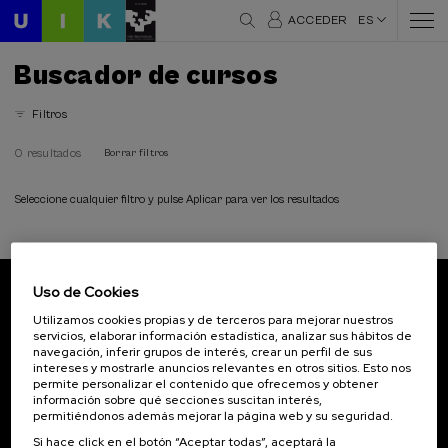
ACCEDER
ES
Buscador de cursos
Filtros
0 resultados
Borrar filtros
Seleccione cualquier filtro y pulse Aplicar para ver los resultados
Uso de Cookies
Suscríbete a nuestro boletín
Utilizamos cookies propias y de terceros para mejorar nuestros
servicios, elaborar información estadística, analizar sus hábitos de
Inscríbete para ser el primero/a en recibir las
navegación, inferir grupos de interés, crear un perfil de sus
novedades de UIK.
intereses y mostrarle anuncios relevantes en otros sitios. Esto nos
permite personalizar el contenido que ofrecemos y obtener
información sobre qué secciones suscitan interés,
Suscribirse
permitiéndonos además mejorar la página web y su seguridad.
Si hace click en el botón “Aceptar todas”, aceptará la