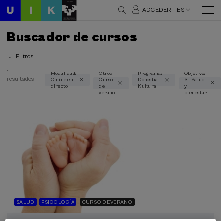
ACCEDER
ES
Buscador de cursos
Filtros
1
Modalidad:
Otros:
Programa:
Objetivo:
resultados
Online en
Curso
Donostia
3 - Salud
Áreas temáticas
directo
de
Kultura
y
verano
bienestar
Psicología (1)
Salud (1)
Modalidad
Online en directo (1)
Tipo de actividad
Curso de verano (1)
SALUD
PSICOLOGÍA
CURSO DE VERANO
Programas especiales