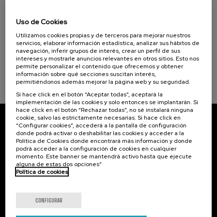
07. SEP
-
08. SEP, 2026
Donostia Kultura (1)
Visibilizando el duelo gestacional, perinatal
Uso de Cookies
y neonatal
Objetivos de desarrollo sostenible
Utilizamos cookies propias y de terceros para mejorar nuestros
.
20 h.
Español
Euskera
servicios, elaborar información estadística, analizar sus hábitos de
navegación, inferir grupos de interés, crear un perfil de sus
intereses y mostrarle anuncios relevantes en otros sitios. Esto nos
22 €
DESDE
...
Últimas
Gratuito
Fecha
Lista
Plazo
permite personalizar el contenido que ofrecemos y obtener
plazas
pasada
de
de
información sobre qué secciones suscitan interés,
espera
matrícula
finalizado
permitiéndonos además mejorar la página web y su seguridad.
Si hace click en el botón “Aceptar todas”, aceptará la
implementación de las cookies y solo entonces se implantarán. Si
hace click en el botón “Rechazar todas”, no sé instalará ninguna
cookie, salvo las estrictamente necesarias. Si hace click en
“Configurar cookies”, accederá a la pantalla de configuración
Suscríbete a nuestro boletín
donde podrá activar o deshabilitar las cookies y acceder a la
Política de Cookies donde encontrará más información y donde
Inscríbete para ser el primero/a en recibir las
podrá acceder a la configuración de cookies en cualquier
novedades de UIK.
momento. Este banner se mantendrá activo hasta que ejecute
alguna de estas dos opciones”
Política de cookies
Suscribirse
CONFIGURAR
Contacto
De interés...