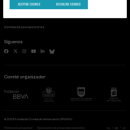
Palacio Miramar
Actividades anteriores
ACEPTAR COOKIES
RECHAZAR COOKIES
Paseo de Miraconcha, 48
20007 Donostia / San Sebastián
Gipuzkoa, Spain
Contacta con nosotros
Síguenos
Comité organizador
© 2026 Fundación Cursos de Verano de la UPV/EHU
Política de privacidad
Declaración de privacidad extendida
eu
es
en