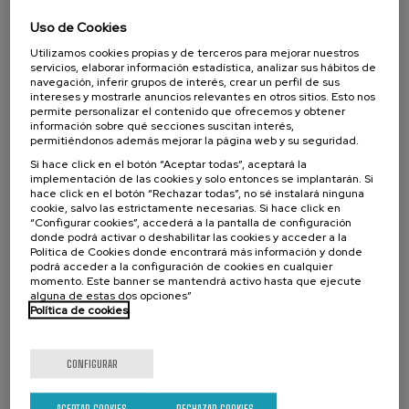
y neonatal
Uso de Cookies
.
20 h.
Español
Euskera
Utilizamos cookies propias y de terceros para mejorar nuestros
servicios, elaborar información estadística, analizar sus hábitos de
navegación, inferir grupos de interés, crear un perfil de sus
22 €
DESDE
...
Últimas
Gratuito
Fecha
Lista
Plazo
intereses y mostrarle anuncios relevantes en otros sitios. Esto nos
plazas
pasada
de
de
permite personalizar el contenido que ofrecemos y obtener
espera
matrícula
información sobre qué secciones suscitan interés,
finalizado
permitiéndonos además mejorar la página web y su seguridad.
Si hace click en el botón “Aceptar todas”, aceptará la
implementación de las cookies y solo entonces se implantarán. Si
hace click en el botón “Rechazar todas”, no sé instalará ninguna
cookie, salvo las estrictamente necesarias. Si hace click en
“Configurar cookies”, accederá a la pantalla de configuración
donde podrá activar o deshabilitar las cookies y acceder a la
Política de Cookies donde encontrará más información y donde
podrá acceder a la configuración de cookies en cualquier
momento. Este banner se mantendrá activo hasta que ejecute
alguna de estas dos opciones”
Política de cookies
COMUNICACIÓN
SOCIEDAD
LINGÜÍSTICA Y LITERATURA
CURSO DE VERANO
CONFIGURAR
18. SEP
-
19. SEP, 2026
Categorías diagnósticas y perfiles
funcionales en la población infantil con
ACEPTAR COOKIES
RECHAZAR COOKIES