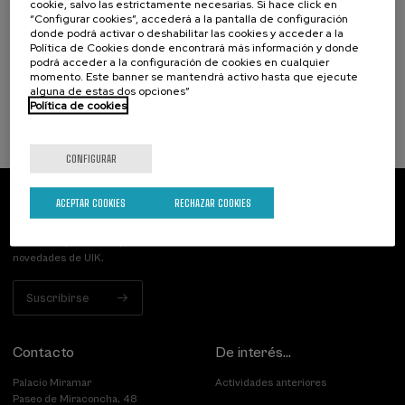
cookie, salvo las estrictamente necesarias. Si hace click en
victimización a la reparación
“Configurar cookies”, accederá a la pantalla de configuración
donde podrá activar o deshabilitar las cookies y acceder a la
Política de Cookies donde encontrará más información y donde
.
20 h.
Español
Euskera
podrá acceder a la configuración de cookies en cualquier
momento. Este banner se mantendrá activo hasta que ejecute
25 €
DESDE
...
Últimas
Gratuito
Fecha
Lista
Plazo
alguna de estas dos opciones”
plazas
pasada
de
de
Política de cookies
espera
matrícula
finalizado
CONFIGURAR
ACEPTAR COOKIES
RECHAZAR COOKIES
Suscríbete a nuestro boletín
Inscríbete para ser el primero/a en recibir las
novedades de UIK.
Suscribirse
Contacto
De interés...
Palacio Miramar
Actividades anteriores
Paseo de Miraconcha, 48