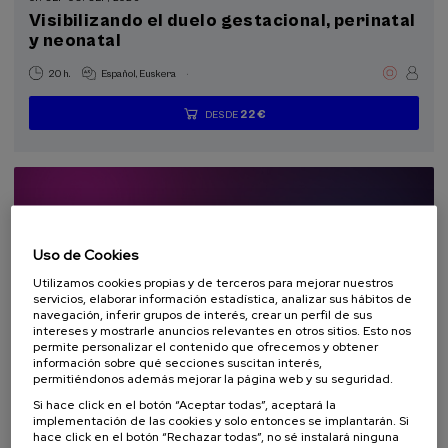
Curso de verano (2)
Visibilizando el duelo gestacional, perinatal
y neonatal
Programas especiales
.
20 h.
Español
Euskera
Donostia Kultura (2)
22 €
DESDE
...
Últimas
Gratuito
Fecha
Lista
Plazo
plazas
pasada
de
de
Objetivos de desarrollo sostenible
espera
matrícula
finalizado
Uso de Cookies
Utilizamos cookies propias y de terceros para mejorar nuestros
servicios, elaborar información estadística, analizar sus hábitos de
navegación, inferir grupos de interés, crear un perfil de sus
intereses y mostrarle anuncios relevantes en otros sitios. Esto nos
permite personalizar el contenido que ofrecemos y obtener
información sobre qué secciones suscitan interés,
permitiéndonos además mejorar la página web y su seguridad.
SOCIEDAD
HISTORIA
IGUALDAD
CURSO DE VERANO
Si hace click en el botón “Aceptar todas”, aceptará la
implementación de las cookies y solo entonces se implantarán. Si
08. SEP
-
09. SEP, 2026
hace click en el botón “Rechazar todas”, no sé instalará ninguna
Nuevos retos de la violencia machista: de la