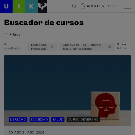
ACCEDER
ES
Buscador de cursos
Filtros
4
Borrar
Modalidad:
Objetivo: 16 - Paz, justicia e
resultados
filtros
Presencial
instituciones sólidas
Áreas temáticas
Comunicación (1)
Criminología (1)
Derecho (3)
Historia (1)
Psicología (1)
Salud (2)
Sociedad (4)
Modalidad
DERECHO
SOCIEDAD
SALUD
CURSO DE VERANO
Presencial (4)
20. AGO
-
21. AGO, 2026