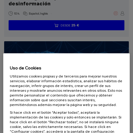
desinformación
.
10 h.
Español
Inglés
25 €
DESDE
...
Últimas
Gratuito
Fecha
Lista
Plazo
plazas
pasada
de
de
espera
matrícula
finalizado
Uso de Cookies
Utilizamos cookies propias y de terceros para mejorar nuestros
servicios, elaborar información estadística, analizar sus hábitos de
navegación, inferir grupos de interés, crear un perfil de sus
intereses y mostrarle anuncios relevantes en otros sitios. Esto nos
permite personalizar el contenido que ofrecemos y obtener
información sobre qué secciones suscitan interés,
permitiéndonos además mejorar la página web y su seguridad.
DERECHO
SOCIEDAD
ACTIVIDAD GRATUITA
CURSO DE VERANO
Si hace click en el botón “Aceptar todas”, aceptará la
implementación de las cookies y solo entonces se implantarán. Si
14. SEP
-
14. SEP, 2026
hace click en el botón “Rechazar todas”, no sé instalará ninguna
Europa y el Sur Global ante el reto de un
cookie, salvo las estrictamente necesarias. Si hace click en
nuevo Multilateralismo inclusivo
“Configurar cookies”, accederá a la pantalla de configuración