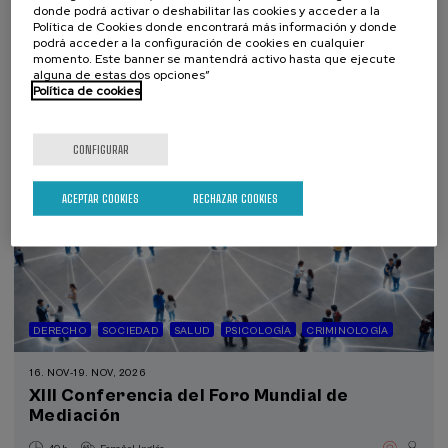
donde podrá activar o deshabilitar las cookies y acceder a la
.
10 h.
Español
Euskera
Política de Cookies donde encontrará más información y donde
podrá acceder a la configuración de cookies en cualquier
momento. Este banner se mantendrá activo hasta que ejecute
Gratuito
...
Últimas
Gratuito
Fecha
Lista
Plazo
alguna de estas dos opciones”
plazas
pasada
de
de
Política de cookies
espera
matrícula
finalizado
CONFIGURAR
ACEPTAR COOKIES
RECHAZAR COOKIES
DERECHO
SOCIEDAD
SALUD
PSICOLOGÍA
CRIMINOLOGÍA
16. NOV
-
19. NOV, 2026
XIII Conferencia del Foro Mundial de
Mediación
.