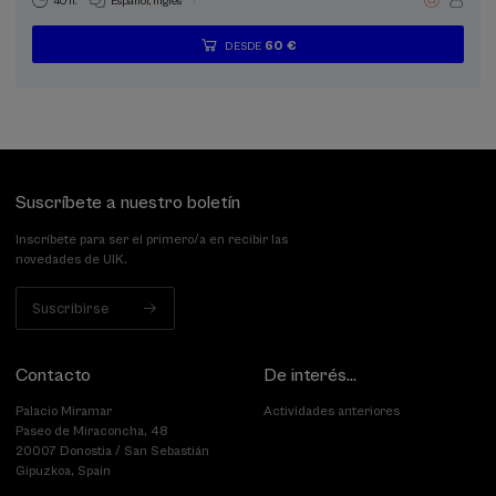
40 h.
Español
Inglés
60 €
DESDE
...
Últimas
Gratuito
Fecha
Lista
Plazo
plazas
pasada
de
de
espera
matrícula
finalizado
Suscríbete a nuestro boletín
Inscríbete para ser el primero/a en recibir las
novedades de UIK.
Suscribirse
Contacto
De interés...
Palacio Miramar
Actividades anteriores
Paseo de Miraconcha, 48
20007 Donostia / San Sebastián
Gipuzkoa, Spain