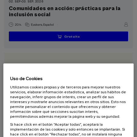
02. SEP
-
03. SEP, 2026
Programas especiales
Comunidades en acción: prácticas para la
Donostia Kultura (1)
inclusión social
.
20 h.
Euskera
Español
Objetivos de desarrollo sostenible
Gratuito
...
Últimas
Gratuito
Fecha
Lista
Plazo
plazas
pasada
de
de
espera
matrícula
finalizado
Uso de Cookies
Utilizamos cookies propias y de terceros para mejorar nuestros
servicios, elaborar información estadística, analizar sus hábitos de
navegación, inferir grupos de interés, crear un perfil de sus
intereses y mostrarle anuncios relevantes en otros sitios. Esto nos
permite personalizar el contenido que ofrecemos y obtener
información sobre qué secciones suscitan interés,
ECONOMÍA Y EMPRESA
SOSTENIBILIDAD
ACTIVIDAD GRATUITA
permitiéndonos además mejorar la página web y su seguridad.
DSF
CURSO DE VERANO
Si hace click en el botón “Aceptar todas”, aceptará la
implementación de las cookies y solo entonces se implantarán. Si
11. SEP
-
11. SEP, 2026
hace click en el botón “Rechazar todas”, no sé instalará ninguna