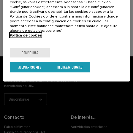
Proyectos de economía circular en el
cookie, salvo las estrictamente necesarias. Si hace click en
sector primario
“Configurar cookies”, accederá a la pantalla de configuración
donde podrá activar o deshabilitar las cookies y acceder a la
Política de Cookies donde encontrará más información y donde
.
10 h.
Euskera
Español
podrá acceder a la configuración de cookies en cualquier
momento. Este banner se mantendrá activo hasta que ejecute
Gratuito
alguna de estas dos opciones”
...
Últimas
Gratuito
Fecha
Lista
Plazo
plazas
pasada
de
de
Política de cookies
espera
matrícula
finalizado
CONFIGURAR
ACEPTAR COOKIES
RECHAZAR COOKIES
Suscríbete a nuestro boletín
Inscríbete para ser el primero/a en recibir las
novedades de UIK.
Suscribirse
Contacto
De interés...
Palacio Miramar
Actividades anteriores
Paseo de Miraconcha, 48