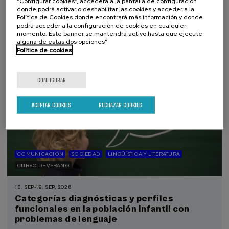
“Configurar cookies”, accederá a la pantalla de configuración
.
donde podrá activar o deshabilitar las cookies y acceder a la
20 h.
Español
Euskera
Política de Cookies donde encontrará más información y donde
podrá acceder a la configuración de cookies en cualquier
22 €
DESDE
...
Últimas
Gratuito
Fecha
Lista
Plazo
momento. Este banner se mantendrá activo hasta que ejecute
plazas
pasada
de
de
alguna de estas dos opciones”
espera
matrícula
Política de cookies
finalizado
CONFIGURAR
ACEPTAR COOKIES
RECHAZAR COOKIES
COMUNICACIÓN
SOCIEDAD
LINGÜÍSTICA Y LITERATURA
CURSO DE VERANO
18. SEP
-
19. SEP, 2026
Categorías diagnósticas y perfiles
funcionales en la población infantil con
problemas de lenguaje