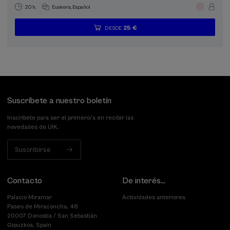
.
20 h.
Euskera
Español
25 €
DESDE
...
Últimas
Gratuito
Fecha
Lista
Plazo
plazas
pasada
de
de
espera
matrícula
finalizado
Suscríbete a nuestro boletín
Inscríbete para ser el primero/a en recibir las
novedades de UIK.
Suscribirse
Contacto
De interés...
Palacio Miramar
Actividades anteriores
Paseo de Miraconcha, 48
20007 Donostia / San Sebastián
Gipuzkoa, Spain