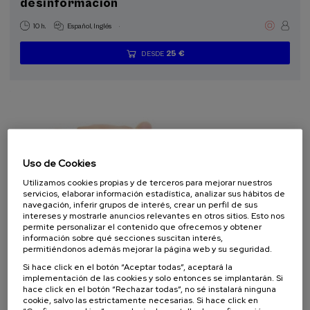
desinformación
.
10 h.
Español
Inglés
25 €
DESDE
...
Últimas
Gratuito
Fecha
Lista
Plazo
plazas
pasada
de
de
espera
matrícula
finalizado
Uso de Cookies
Utilizamos cookies propias y de terceros para mejorar nuestros
servicios, elaborar información estadística, analizar sus hábitos de
navegación, inferir grupos de interés, crear un perfil de sus
intereses y mostrarle anuncios relevantes en otros sitios. Esto nos
permite personalizar el contenido que ofrecemos y obtener
información sobre qué secciones suscitan interés,
SALUD
PSICOLOGÍA
CURSO DE VERANO
permitiéndonos además mejorar la página web y su seguridad.
Si hace click en el botón “Aceptar todas”, aceptará la
07. SEP
-
08. SEP, 2026
implementación de las cookies y solo entonces se implantarán. Si
Visibilizando el duelo gestacional, perinatal
hace click en el botón “Rechazar todas”, no sé instalará ninguna
y neonatal
cookie, salvo las estrictamente necesarias. Si hace click en