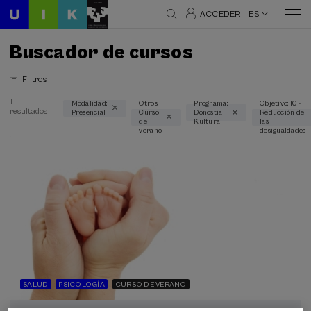
ACCEDER
ES
Buscador de cursos
Filtros
1
Modalidad:
Otros:
Programa:
Objetivo: 10 -
resultados
Presencial
Curso
Donostia
Reducción de
Áreas temáticas
de
Kultura
las
verano
desigualdades
Psicología (1)
Salud (1)
Modalidad
Presencial (1)
Tipo de actividad
Curso de verano (1)
SALUD
PSICOLOGÍA
CURSO DE VERANO
Programas especiales