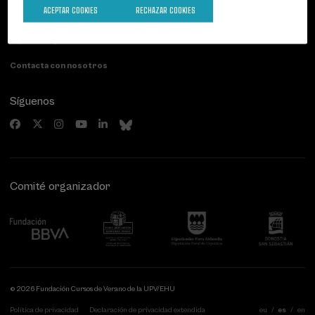
Palacio Miramar
Actividades anteriores
ACEPTAR COOKIES
RECHAZAR COOKIES
Paseo de Miraconcha, 48
20007 Donostia / San Sebastián
Gipuzkoa, Spain
Contacta con nosotros
Síguenos
Comité organizador
© 2026 Fundación Cursos de Verano de la UPV/EHU
Política de privacidad
Declaración de privacidad extendida
eu
es
en