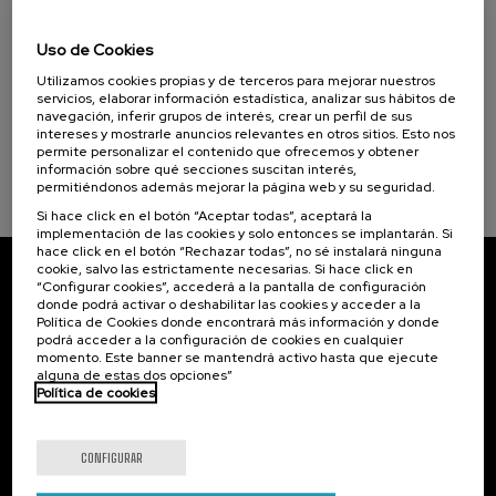
07. SEP
-
08. SEP, 2026
Donostia Kultura (1)
Visibilizando el duelo gestacional, perinatal
Uso de Cookies
y neonatal
Objetivos de desarrollo sostenible
Utilizamos cookies propias y de terceros para mejorar nuestros
.
20 h.
Español
Euskera
servicios, elaborar información estadística, analizar sus hábitos de
navegación, inferir grupos de interés, crear un perfil de sus
intereses y mostrarle anuncios relevantes en otros sitios. Esto nos
22 €
DESDE
...
Últimas
Gratuito
Fecha
Lista
Plazo
permite personalizar el contenido que ofrecemos y obtener
plazas
pasada
de
de
información sobre qué secciones suscitan interés,
espera
matrícula
finalizado
permitiéndonos además mejorar la página web y su seguridad.
Si hace click en el botón “Aceptar todas”, aceptará la
implementación de las cookies y solo entonces se implantarán. Si
hace click en el botón “Rechazar todas”, no sé instalará ninguna
cookie, salvo las estrictamente necesarias. Si hace click en
“Configurar cookies”, accederá a la pantalla de configuración
Suscríbete a nuestro boletín
donde podrá activar o deshabilitar las cookies y acceder a la
Política de Cookies donde encontrará más información y donde
Inscríbete para ser el primero/a en recibir las
podrá acceder a la configuración de cookies en cualquier
novedades de UIK.
momento. Este banner se mantendrá activo hasta que ejecute
alguna de estas dos opciones”
Política de cookies
Suscribirse
CONFIGURAR
Contacto
De interés...