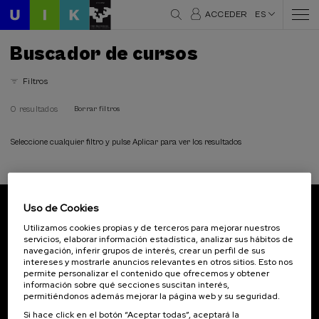
ACCEDER
ES
Buscador de cursos
Filtros
0 resultados
Borrar filtros
Seleccione cualquier filtro y pulse Aplicar para ver los resultados
Uso de Cookies
Suscríbete a nuestro boletín
Utilizamos cookies propias y de terceros para mejorar nuestros
servicios, elaborar información estadística, analizar sus hábitos de
Inscríbete para ser el primero/a en recibir las
navegación, inferir grupos de interés, crear un perfil de sus
novedades de UIK.
intereses y mostrarle anuncios relevantes en otros sitios. Esto nos
permite personalizar el contenido que ofrecemos y obtener
información sobre qué secciones suscitan interés,
Suscribirse
permitiéndonos además mejorar la página web y su seguridad.
Si hace click en el botón “Aceptar todas”, aceptará la