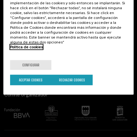
implementación de las cookies y solo entonces se implantarán. Si
Contacto
De interés...
hace click en el botón “Rechazar todas”, no sé instalará ninguna
cookie, salvo las estrictamente necesarias. Si hace click en
Palacio Miramar
Actividades anteriores
“Configurar cookies”, accederá a la pantalla de configuración
Paseo de Miraconcha, 48
donde podrá activar o deshabilitar las cookies y acceder a la
20007 Donostia / San Sebastián
Política de Cookies donde encontrará más información y donde
Gipuzkoa, Spain
podrá acceder a la configuración de cookies en cualquier
momento. Este banner se mantendrá activo hasta que ejecute
alguna de estas dos opciones”
Contacta con nosotros
Política de cookies
Síguenos
CONFIGURAR
ACEPTAR COOKIES
RECHAZAR COOKIES
Comité organizador