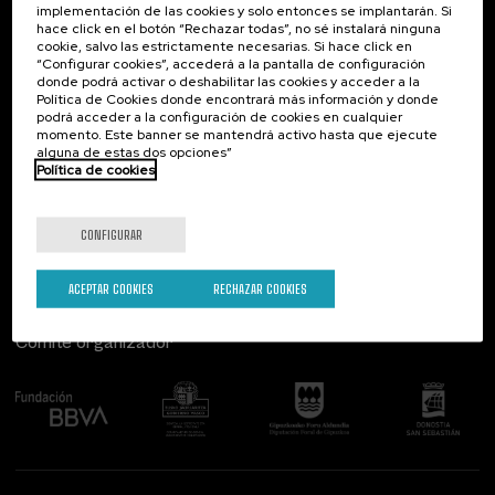
implementación de las cookies y solo entonces se implantarán. Si
Contacto
De interés...
hace click en el botón “Rechazar todas”, no sé instalará ninguna
cookie, salvo las estrictamente necesarias. Si hace click en
Palacio Miramar
Actividades anteriores
“Configurar cookies”, accederá a la pantalla de configuración
Paseo de Miraconcha, 48
donde podrá activar o deshabilitar las cookies y acceder a la
20007 Donostia / San Sebastián
Política de Cookies donde encontrará más información y donde
Gipuzkoa, Spain
podrá acceder a la configuración de cookies en cualquier
momento. Este banner se mantendrá activo hasta que ejecute
alguna de estas dos opciones”
Contacta con nosotros
Política de cookies
Síguenos
CONFIGURAR
ACEPTAR COOKIES
RECHAZAR COOKIES
Comité organizador