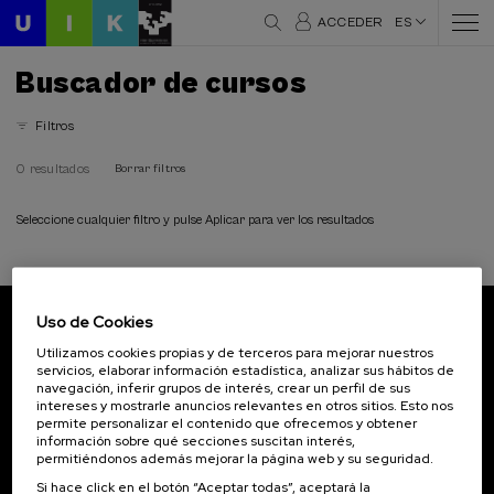
ACCEDER
ES
Buscador de cursos
Filtros
0 resultados
Borrar filtros
Seleccione cualquier filtro y pulse Aplicar para ver los resultados
Uso de Cookies
Suscríbete a nuestro boletín
Utilizamos cookies propias y de terceros para mejorar nuestros
servicios, elaborar información estadística, analizar sus hábitos de
Inscríbete para ser el primero/a en recibir las
navegación, inferir grupos de interés, crear un perfil de sus
novedades de UIK.
intereses y mostrarle anuncios relevantes en otros sitios. Esto nos
permite personalizar el contenido que ofrecemos y obtener
información sobre qué secciones suscitan interés,
Suscribirse
permitiéndonos además mejorar la página web y su seguridad.
Si hace click en el botón “Aceptar todas”, aceptará la